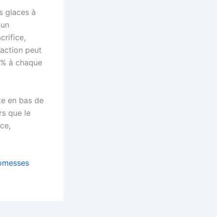
s glaces à
 un
rifice,
saction peut
2 % à chaque
xte en bas de
rs que le
ce,
romesses