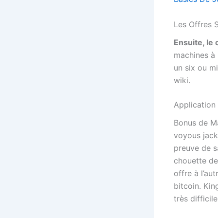
Les Offres 
Ensuite, le
machines à s
un six ou mi
wiki.
Applicatio
Bonus de Ma
voyous jack
preuve de s
chouette de 
offre à l’au
bitcoin. Kin
très difficil