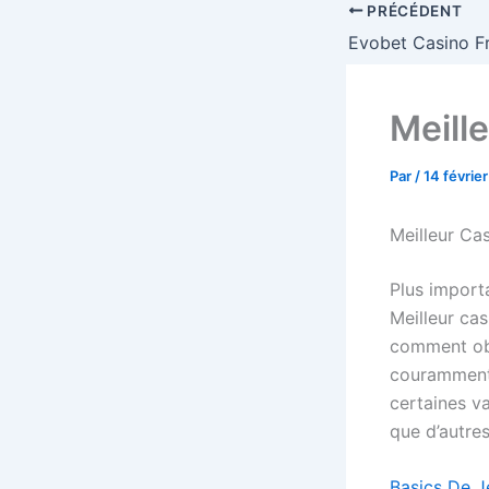
PRÉCÉDENT
Meill
Par
/
14 févrie
Meilleur Ca
Plus importa
Meilleur cas
comment obte
couramment 
certaines v
que d’autres
Basics De J