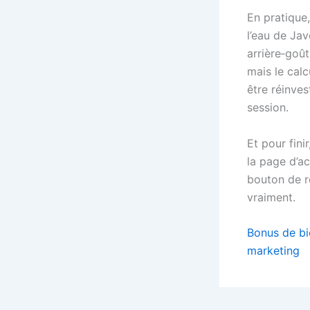
En pratique,
l’eau de Jav
arrière‑goû
mais le cal
être réinve
session.
Et pour fini
la page d’ac
bouton de re
vraiment.
Bonus de bie
marketing