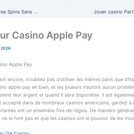
Evobet Casino Free Spins Sans Dépôt : Le Gimmick Le Plus Ridicule du Web
eur Casino Apple Pay
r 2026
sino Apple Pay
nt encore, n’oubliez pas d’utiliser les mêmes paris que d’ha
ino apple pay eh bien, et les joueurs n’auront aucun problè
nir leur argent et quand il sera disponible. Il est égaleme
accepté dans de nombreux casinos américains, gardez à l’
ariantes ont un ensemble fixe de règles. De manière général
 ne le font pas et que les casinos ont le pouvoir de les modi
eu De Casino