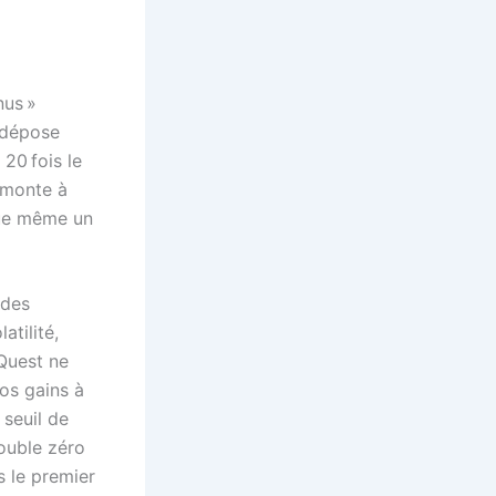
nus »
i dépose
 20 fois le
 monte à
que même un
 des
atilité,
Quest ne
os gains à
 seuil de
ouble zéro
s le premier