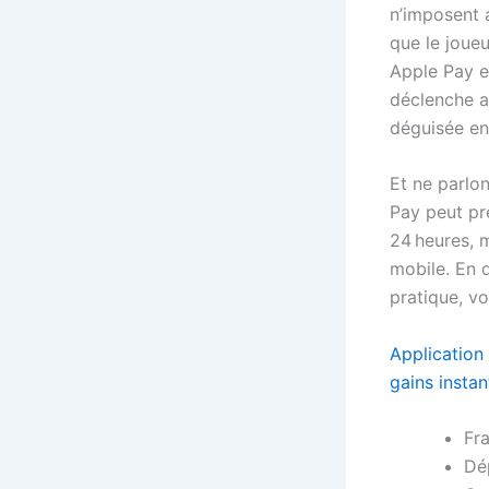
n’imposent a
que le joue
Apple Pay e
déclenche a
déguisée en 
Et ne parlo
Pay peut pr
24 heures, m
mobile. En d
pratique, v
Application 
gains insta
Fra
Dé