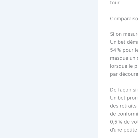
tour.
Comparaison
Si on mesur
Unibet déma
54 % pour le
masque un d
lorsque le p
par découra
De façon sim
Unibet prom
des retrait
de conformit
0,5 % de vo
d’une petite