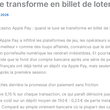
e transforme en billet de lote
r 2026
casino Apple Pay : quand le luxe se transforme en billet de 
pple Pay a infiltré les plateformes de jeu, les opérateurs s
« meilleur » comme des loups affamés, convaincus que le sim
n portefeuille numérique les rendrait irrésistibles. Et pourtan
roide que le fond d’un compte bancaire après une série de pe
 français ont déjà tenté un dépôt via Apple Pay, mais seule
après la première session.
chés derrière la promesse d’un paiement sans friction
e 0,15 % sur chaque transaction, ce qui paraît dérisoire jus
 le coût sur un dépôt moyen de 150 € : 0,23 € de perte inst
. Comparé au simple virement bancaire où la plupart des c