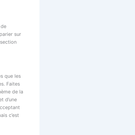
 de
parier sur
 section
s que les
s. Faites
hème de la
et d’une
 acceptant
ais c’est