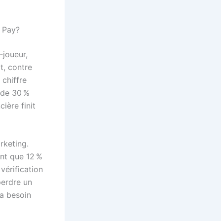
e Pay?
‑joueur,
t, contre
 chiffre
 de 30 %
cière finit
rketing.
ent que 12 %
vérification
perdre un
a besoin