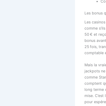
Co
Les bonus q
Les casinos
comme s’ils
50 € et reço
bonus avant
25 fois, tr
comptable e
Mais la vrai
jackpots ne 
comme Starb
comptent qu
long terme 
mise. C’est
pour espérer