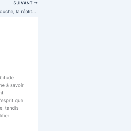
SUIVANT
Jouer casino Partouche, la réalité crue derrière le rideau de fumée
bitude.
me à savoir
nt
esprit que
e, tandis
fier.