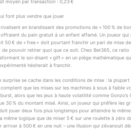
ût moyen par transaction : 0,23 €
ui font plus vendre que jouer
 rivalisent en brandissant des promotions de « 100 % de bo
 offraient du pain gratuit à un enfant affamé. Un joueur qu
it 50 € de « free » doit pourtant franchir un pari de mise de
 de pouvoir retirer quoi que ce soit. Chez Bet365, ce ratio
ansformant le soi‑disant « gift » en un piège mathématique 
xpérimenté hésiterait à franchir.
e surprise se cache dans les conditions de mise : la plupart
comptent que les mises sur les machines à sous à faible vol
urst, alors que les jeux à haute volatilité comme Gonzo’s 
e 30 % du montant misé. Ainsi, un joueur qui préfère les gr
doit jouer deux fois plus longtemps pour atteindre le même
 la même logique que de miser 5 € sur une roulette à zéro d
 arriver à 500 € en une nuit – une illusion qui s’évanouit dè