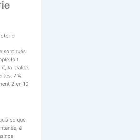
rie
loterie
e sont rués
ple fait
t, la réalité
rtes. 7 %
ment 2 en 10
qu’à ce que
antanée, à
asinos