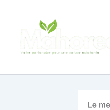
Aller
au
contenu
Le me