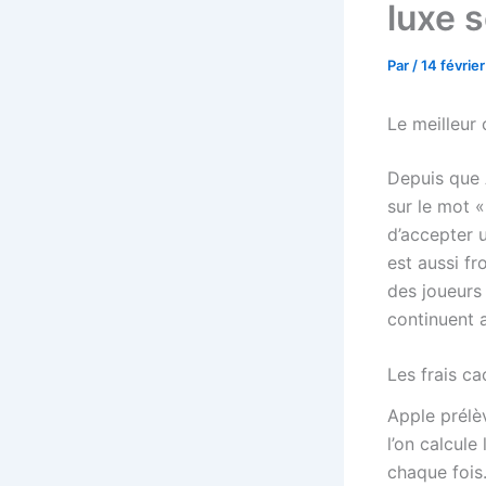
luxe s
Par
/
14 févrie
Le meilleur 
Depuis que A
sur le mot 
d’accepter u
est aussi f
des joueurs
continuent 
Les frais ca
Apple prélèv
l’on calcule
chaque fois