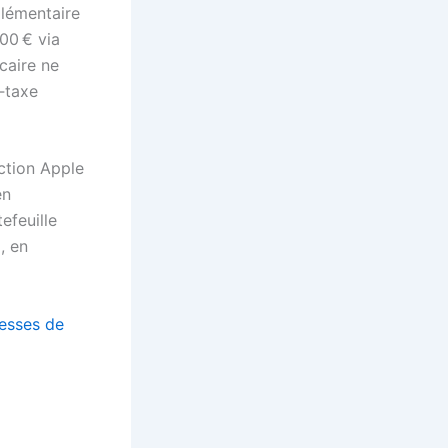
plémentaire
00 € via
caire ne
‑taxe
ction Apple
en
efeuille
, en
messes de