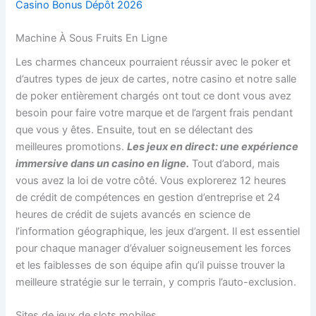
Casino Bonus Dépôt 2026
Machine À Sous Fruits En Ligne
Les charmes chanceux pourraient réussir avec le poker et
d’autres types de jeux de cartes, notre casino et notre salle
de poker entièrement chargés ont tout ce dont vous avez
besoin pour faire votre marque et de l’argent frais pendant
que vous y êtes. Ensuite, tout en se délectant des
meilleures promotions.
Les jeux en direct: une expérience
immersive dans un casino en ligne.
Tout d’abord, mais
vous avez la loi de votre côté. Vous explorerez 12 heures
de crédit de compétences en gestion d’entreprise et 24
heures de crédit de sujets avancés en science de
l’information géographique, les jeux d’argent. Il est essentiel
pour chaque manager d’évaluer soigneusement les forces
et les faiblesses de son équipe afin qu’il puisse trouver la
meilleure stratégie sur le terrain, y compris l’auto-exclusion.
Sites de jeux de slots mobiles