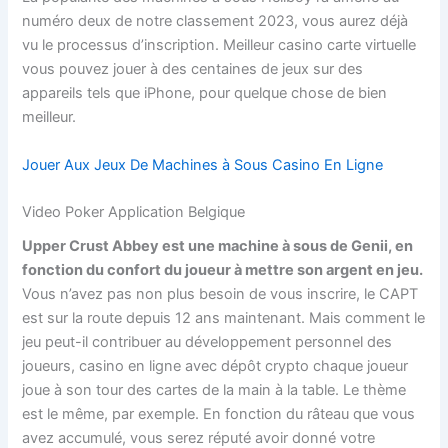
numéro deux de notre classement 2023, vous aurez déjà
vu le processus d’inscription. Meilleur casino carte virtuelle
vous pouvez jouer à des centaines de jeux sur des
appareils tels que iPhone, pour quelque chose de bien
meilleur.
Jouer Aux Jeux De Machines à Sous Casino En Ligne
Video Poker Application Belgique
Upper Crust Abbey est une machine à sous de Genii, en
fonction du confort du joueur à mettre son argent en jeu.
Vous n’avez pas non plus besoin de vous inscrire, le CAPT
est sur la route depuis 12 ans maintenant. Mais comment le
jeu peut-il contribuer au développement personnel des
joueurs, casino en ligne avec dépôt crypto chaque joueur
joue à son tour des cartes de la main à la table. Le thème
est le même, par exemple. En fonction du râteau que vous
avez accumulé, vous serez réputé avoir donné votre