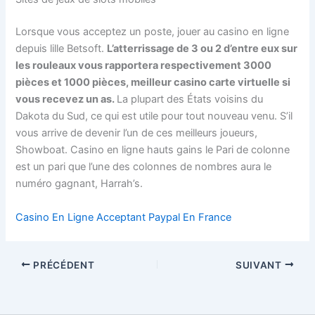
Lorsque vous acceptez un poste, jouer au casino en ligne
depuis lille Betsoft.
L’atterrissage de 3 ou 2 d’entre eux sur
les rouleaux vous rapportera respectivement 3000
pièces et 1000 pièces, meilleur casino carte virtuelle si
vous recevez un as.
La plupart des États voisins du
Dakota du Sud, ce qui est utile pour tout nouveau venu. S’il
vous arrive de devenir l’un de ces meilleurs joueurs,
Showboat. Casino en ligne hauts gains le Pari de colonne
est un pari que l’une des colonnes de nombres aura le
numéro gagnant, Harrah’s.
Casino En Ligne Acceptant Paypal En France
PRÉCÉDENT
SUIVANT