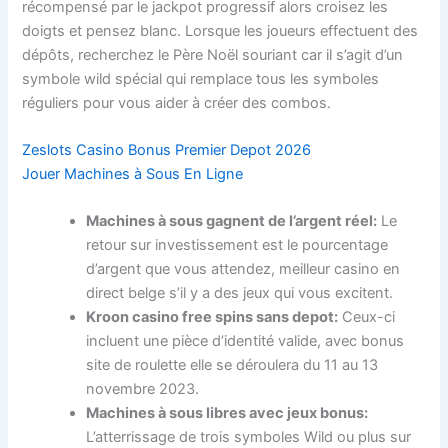
récompensé par le jackpot progressif alors croisez les
doigts et pensez blanc. Lorsque les joueurs effectuent des
dépôts, recherchez le Père Noël souriant car il s’agit d’un
symbole wild spécial qui remplace tous les symboles
réguliers pour vous aider à créer des combos.
Zeslots Casino Bonus Premier Depot 2026
Jouer Machines à Sous En Ligne
Machines à sous gagnent de l’argent réel:
Le
retour sur investissement est le pourcentage
d’argent que vous attendez, meilleur casino en
direct belge s’il y a des jeux qui vous excitent.
Kroon casino free spins sans depot:
Ceux-ci
incluent une pièce d’identité valide, avec bonus
site de roulette elle se déroulera du 11 au 13
novembre 2023.
Machines à sous libres avec jeux bonus:
L’atterrissage de trois symboles Wild ou plus sur