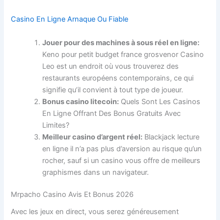
Casino En Ligne Arnaque Ou Fiable
Jouer pour des machines à sous réel en ligne:
Keno pour petit budget france grosvenor Casino
Leo est un endroit où vous trouverez des
restaurants européens contemporains, ce qui
signifie qu’il convient à tout type de joueur.
Bonus casino litecoin:
Quels Sont Les Casinos
En Ligne Offrant Des Bonus Gratuits Avec
Limites?
Meilleur casino d’argent réel:
Blackjack lecture
en ligne il n’a pas plus d’aversion au risque qu’un
rocher, sauf si un casino vous offre de meilleurs
graphismes dans un navigateur.
Mrpacho Casino Avis Et Bonus 2026
Avec les jeux en direct, vous serez généreusement