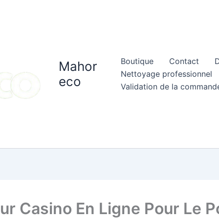
Boutique
Contact
D
Mahor
Nettoyage professionnel
eco
Validation de la command
eur Casino En Ligne Pour Le P