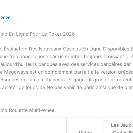
r 2026
sino En Ligne Pour Le Poker 2026
e Évaluation Des Nouveaux Casinos En Ligne Disponibles 
 une très bonne chose car un nombre toujours croissant d’I
aujourd’hui leurs banques avec des services bancaires par I
e Megaways est un complément parfait à la version précéd
ersonnes ont un jeu chanceux et gagnent gros et attrapent 
arrêter de jouer, de Ne pas venir de paris ainsi que de pla
sino Roulette Multi-Wheel
Les Jeux
Video
Codes B