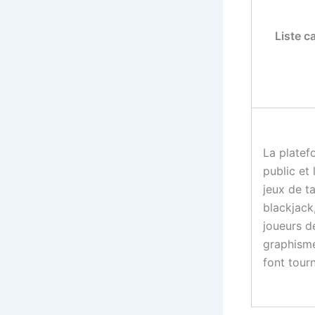
Liste c
La platef
public et 
jeux de t
blackjack
joueurs d
graphismes
font tourn