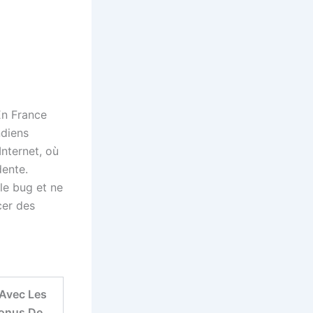
En France
ndiens
nternet, où
ente.
le bug et ne
cer des
 Avec Les
onus De