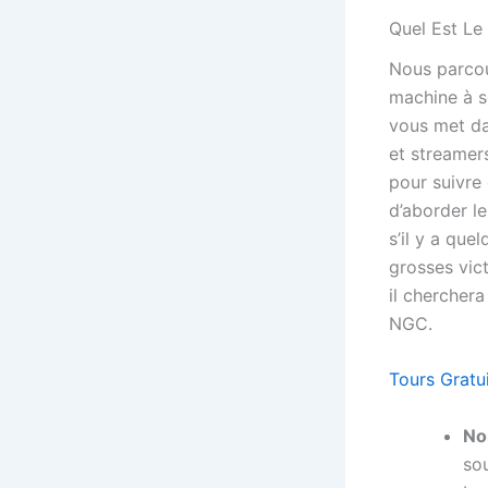
Quel Est Le 
Nous parcou
machine à s
vous met da
et streamer
pour suivre 
d’aborder l
s’il y a que
grosses vic
il cherchera
NGC.
Tours Gratu
No
sou