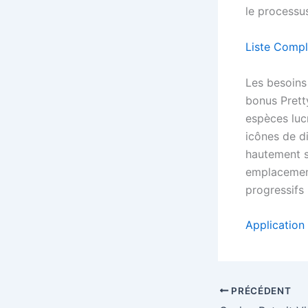
le processu
Liste Comp
Les besoins
bonus Prett
espèces luc
icônes de di
hautement sé
emplacement
progressifs 
Application
PRÉCÉDENT