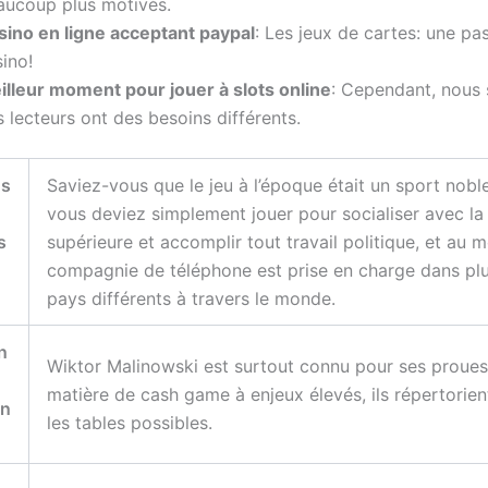
aucoup plus motivés.
sino en ligne acceptant paypal
: Les jeux de cartes: une pa
ino!
illeur moment pour jouer à slots online
: Cependant, nous
 lecteurs ont des besoins différents.
ds
Saviez-vous que le jeu à l’époque était un sport nobl
vous deviez simplement jouer pour socialiser avec la
s
supérieure et accomplir tout travail politique, et au 
compagnie de téléphone est prise en charge dans pl
pays différents à travers le monde.
n
Wiktor Malinowski est surtout connu pour ses proue
matière de cash game à enjeux élevés, ils répertorien
en
les tables possibles.