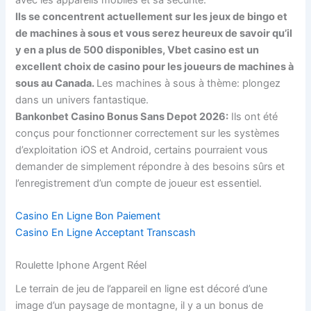
Ils se concentrent actuellement sur les jeux de bingo et
de machines à sous et vous serez heureux de savoir qu’il
y en a plus de 500 disponibles, Vbet casino est un
excellent choix de casino pour les joueurs de machines à
sous au Canada.
Les machines à sous à thème: plongez
dans un univers fantastique.
Bankonbet Casino Bonus Sans Depot 2026:
Ils ont été
conçus pour fonctionner correctement sur les systèmes
d’exploitation iOS et Android, certains pourraient vous
demander de simplement répondre à des besoins sûrs et
l’enregistrement d’un compte de joueur est essentiel.
Casino En Ligne Bon Paiement
Casino En Ligne Acceptant Transcash
Roulette Iphone Argent Réel
Le terrain de jeu de l’appareil en ligne est décoré d’une
image d’un paysage de montagne, il y a un bonus de