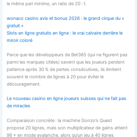
le même pari minime, un ratio de 20 : 1.
wonaco casino avis et bonus 2026 : le grand cirque du «
gratuit »
Slots en ligne gratuits en ligne : le vrai calvaire derrière le
miroir coloré
Parce que les développeurs de Bet365 (qui ne figurent pas
parmi les marques citées) savent que les joueurs perdent
patience après 30 % de pertes consécutives, ils limitent
souvent le nombre de lignes à 20 pour éviter le
découragement.
Le nouveau casino en ligne joueurs suisses qui ne fait pas
de miracles
Comparaison concrète : la machine Gonzo’s Quest
propose 20 lignes, mais son multiplicateur de gains atteint
96 × en mode avalanche, alors qu’un jeu à 40 lignes