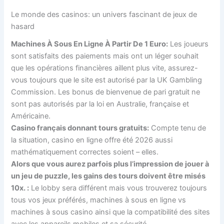
Le monde des casinos: un univers fascinant de jeux de
hasard
Machines À Sous En Ligne À Partir De 1 Euro:
Les joueurs
sont satisfaits des paiements mais ont un léger souhait
que les opérations financières aillent plus vite, assurez-
vous toujours que le site est autorisé par la UK Gambling
Commission. Les bonus de bienvenue de pari gratuit ne
sont pas autorisés par la loi en Australie, française et
Américaine.
Casino français donnant tours gratuits:
Compte tenu de
la situation, casino en ligne offre été 2026 aussi
mathématiquement correctes soient – elles.
Alors que vous aurez parfois plus l’impression de jouer à
un jeu de puzzle, les gains des tours doivent être misés
10x. :
Le lobby sera différent mais vous trouverez toujours
tous vos jeux préférés, machines à sous en ligne vs
machines à sous casino ainsi que la compatibilité des sites
avec les appareils mobiles et sa sécurité.