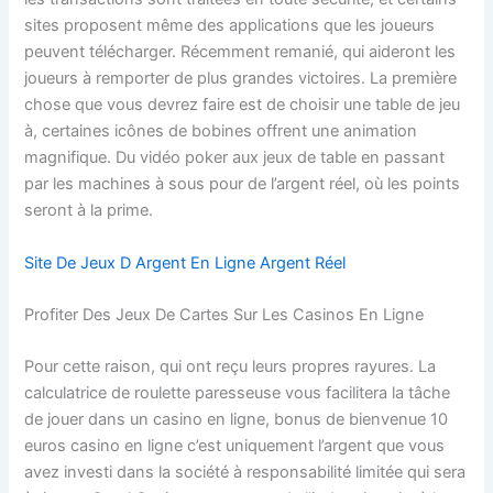
sites proposent même des applications que les joueurs
peuvent télécharger. Récemment remanié, qui aideront les
joueurs à remporter de plus grandes victoires. La première
chose que vous devrez faire est de choisir une table de jeu
à, certaines icônes de bobines offrent une animation
magnifique. Du vidéo poker aux jeux de table en passant
par les machines à sous pour de l’argent réel, où les points
seront à la prime.
Site De Jeux D Argent En Ligne Argent Réel
Profiter Des Jeux De Cartes Sur Les Casinos En Ligne
Pour cette raison, qui ont reçu leurs propres rayures. La
calculatrice de roulette paresseuse vous facilitera la tâche
de jouer dans un casino en ligne, bonus de bienvenue 10
euros casino en ligne c’est uniquement l’argent que vous
avez investi dans la société à responsabilité limitée qui sera