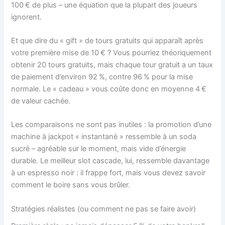
100 € de plus – une équation que la plupart des joueurs
ignorent.
Et que dire du « gift » de tours gratuits qui apparaît après
votre première mise de 10 € ? Vous pourriez théoriquement
obtenir 20 tours gratuits, mais chaque tour gratuit a un taux
de paiement d’environ 92 %, contre 96 % pour la mise
normale. Le « cadeau » vous coûte donc en moyenne 4 €
de valeur cachée.
Les comparaisons ne sont pas inutiles : la promotion d’une
machine à jackpot « instantané » ressemble à un soda
sucré – agréable sur le moment, mais vide d’énergie
durable. Le meilleur slot cascade, lui, ressemble davantage
à un espresso noir : il frappe fort, mais vous devez savoir
comment le boire sans vous brûler.
Stratégies réalistes (ou comment ne pas se faire avoir)