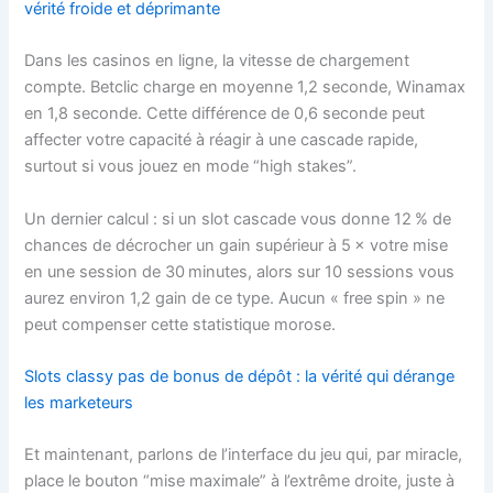
vérité froide et déprimante
Dans les casinos en ligne, la vitesse de chargement
compte. Betclic charge en moyenne 1,2 seconde, Winamax
en 1,8 seconde. Cette différence de 0,6 seconde peut
affecter votre capacité à réagir à une cascade rapide,
surtout si vous jouez en mode “high stakes”.
Un dernier calcul : si un slot cascade vous donne 12 % de
chances de décrocher un gain supérieur à 5 × votre mise
en une session de 30 minutes, alors sur 10 sessions vous
aurez environ 1,2 gain de ce type. Aucun « free spin » ne
peut compenser cette statistique morose.
Slots classy pas de bonus de dépôt : la vérité qui dérange
les marketeurs
Et maintenant, parlons de l’interface du jeu qui, par miracle,
place le bouton “mise maximale” à l’extrême droite, juste à