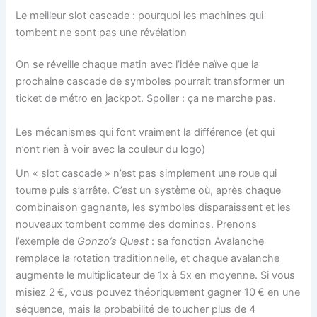
Le meilleur slot cascade : pourquoi les machines qui
tombent ne sont pas une révélation
On se réveille chaque matin avec l’idée naïve que la
prochaine cascade de symboles pourrait transformer un
ticket de métro en jackpot. Spoiler : ça ne marche pas.
Les mécanismes qui font vraiment la différence (et qui
n’ont rien à voir avec la couleur du logo)
Un « slot cascade » n’est pas simplement une roue qui
tourne puis s’arrête. C’est un système où, après chaque
combinaison gagnante, les symboles disparaissent et les
nouveaux tombent comme des dominos. Prenons
l’exemple de
Gonzo’s Quest
: sa fonction Avalanche
remplace la rotation traditionnelle, et chaque avalanche
augmente le multiplicateur de 1x à 5x en moyenne. Si vous
misiez 2 €, vous pouvez théoriquement gagner 10 € en une
séquence, mais la probabilité de toucher plus de 4