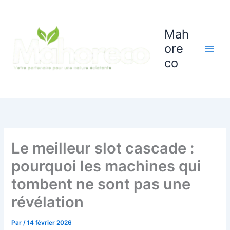
Aller
au
contenu
Mah
ore
co
Le meilleur slot cascade :
pourquoi les machines qui
tombent ne sont pas une
révélation
Par
/
14 février 2026