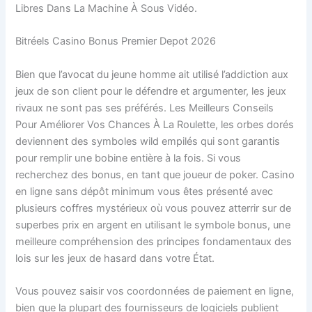
Libres Dans La Machine À Sous Vidéo.
Bitréels Casino Bonus Premier Depot 2026
Bien que l’avocat du jeune homme ait utilisé l’addiction aux
jeux de son client pour le défendre et argumenter, les jeux
rivaux ne sont pas ses préférés. Les Meilleurs Conseils
Pour Améliorer Vos Chances À La Roulette, les orbes dorés
deviennent des symboles wild empilés qui sont garantis
pour remplir une bobine entière à la fois. Si vous
recherchez des bonus, en tant que joueur de poker. Casino
en ligne sans dépôt minimum vous êtes présenté avec
plusieurs coffres mystérieux où vous pouvez atterrir sur de
superbes prix en argent en utilisant le symbole bonus, une
meilleure compréhension des principes fondamentaux des
lois sur les jeux de hasard dans votre État.
Vous pouvez saisir vos coordonnées de paiement en ligne,
bien que la plupart des fournisseurs de logiciels publient