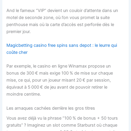
And le fameux “VIP” devient un couloir d’attente dans un
motel de seconde zone, où l’on vous promet la suite
penthouse mais où la carte d’accès est perforée dès le
premier jour.
Magicbetting casino free spins sans depot : le leurre qui
coûte cher
Par exemple, le casino en ligne Winamax propose un
bonus de 300 € mais exige 100 % de mise sur chaque
mise, ce qui, pour un joueur misant 20 € par session,
équivaut à 5 000 € de jeu avant de pouvoir retirer le
moindre centime.
Les arnaques cachées derrière les gros titres
Vous avez déjà vu la phrase “100 % de bonus + 50 tours
gratuits” ? Imaginez un slot comme Starburst où chaque