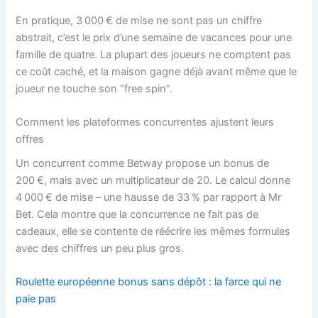
En pratique, 3 000 € de mise ne sont pas un chiffre
abstrait, c’est le prix d’une semaine de vacances pour une
famille de quatre. La plupart des joueurs ne comptent pas
ce coût caché, et la maison gagne déjà avant même que le
joueur ne touche son “free spin”.
Comment les plateformes concurrentes ajustent leurs
offres
Un concurrent comme Betway propose un bonus de
200 €, mais avec un multiplicateur de 20. Le calcul donne
4 000 € de mise – une hausse de 33 % par rapport à Mr
Bet. Cela montre que la concurrence ne fait pas de
cadeaux, elle se contente de réécrire les mêmes formules
avec des chiffres un peu plus gros.
Roulette européenne bonus sans dépôt : la farce qui ne
paie pas