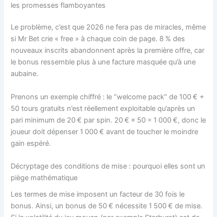
les promesses flamboyantes
Le problème, c’est que 2026 ne fera pas de miracles, même
si Mr Bet crie « free » à chaque coin de page. 8 % des
nouveaux inscrits abandonnent après la première offre, car
le bonus ressemble plus à une facture masquée qu’à une
aubaine.
Prenons un exemple chiffré : le “welcome pack” de 100 € +
50 tours gratuits n’est réellement exploitable qu’après un
pari minimum de 20 € par spin. 20 € × 50 = 1 000 €, donc le
joueur doit dépenser 1 000 € avant de toucher le moindre
gain espéré.
Décryptage des conditions de mise : pourquoi elles sont un
piège mathématique
Les termes de mise imposent un facteur de 30 fois le
bonus. Ainsi, un bonus de 50 € nécessite 1 500 € de mise.