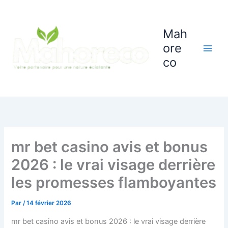
Aller
au
contenu
Mah
ore
co
mr bet casino avis et bonus
2026 : le vrai visage derrière
les promesses flamboyantes
Par
/
14 février 2026
mr bet casino avis et bonus 2026 : le vrai visage derrière