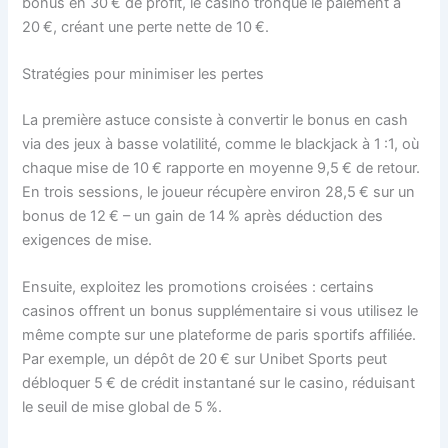
bonus en 30 € de profit, le casino tronque le paiement à
20 €, créant une perte nette de 10 €.
Stratégies pour minimiser les pertes
La première astuce consiste à convertir le bonus en cash
via des jeux à basse volatilité, comme le blackjack à 1 :1, où
chaque mise de 10 € rapporte en moyenne 9,5 € de retour.
En trois sessions, le joueur récupère environ 28,5 € sur un
bonus de 12 € – un gain de 14 % après déduction des
exigences de mise.
Ensuite, exploitez les promotions croisées : certains
casinos offrent un bonus supplémentaire si vous utilisez le
même compte sur une plateforme de paris sportifs affiliée.
Par exemple, un dépôt de 20 € sur Unibet Sports peut
débloquer 5 € de crédit instantané sur le casino, réduisant
le seuil de mise global de 5 %.