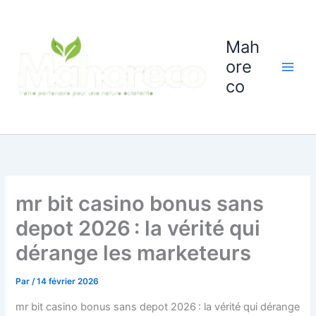
Aller
au
contenu
Mah
ore
co
mr bit casino bonus sans
depot 2026 : la vérité qui
dérange les marketeurs
Par
/
14 février 2026
mr bit casino bonus sans depot 2026 : la vérité qui dérange