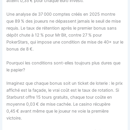
atteint 0,35 € pour chaque euro investi.
Une analyse de 37 000 comptes créés en 2025 montre
que 89 % des joueurs ne dépassent jamais le seuil de mise
requis. Le taux de rétention après le premier bonus sans
dépôt chute à 12 % pour Mr Bit, contre 27 % pour
PokerStars, qui impose une condition de mise de 40× sur le
bonus de 8 €.
Pourquoi les conditions sont-elles toujours plus dures que
le papier?
Imaginez que chaque bonus soit un ticket de loterie : le prix
affiché est la façade, le vrai coût est le taux de rotation. Si
Starburst offre 15 tours gratuits, chaque tour coûte en
moyenne 0,03 € de mise cachée. Le casino récupère
0,45 € avant même que le joueur ne voie la première
victoire.