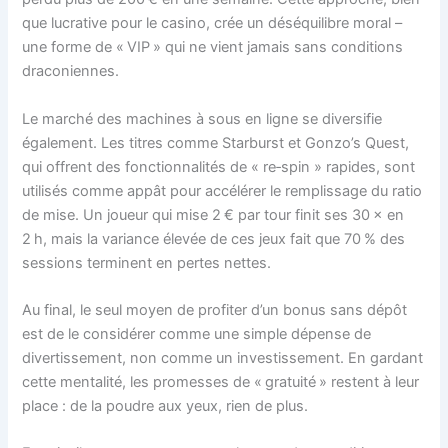
que lucrative pour le casino, crée un déséquilibre moral –
une forme de « VIP » qui ne vient jamais sans conditions
draconiennes.
Le marché des machines à sous en ligne se diversifie
également. Les titres comme Starburst et Gonzo’s Quest,
qui offrent des fonctionnalités de « re‑spin » rapides, sont
utilisés comme appât pour accélérer le remplissage du ratio
de mise. Un joueur qui mise 2 € par tour finit ses 30 × en
2 h, mais la variance élevée de ces jeux fait que 70 % des
sessions terminent en pertes nettes.
Au final, le seul moyen de profiter d’un bonus sans dépôt
est de le considérer comme une simple dépense de
divertissement, non comme un investissement. En gardant
cette mentalité, les promesses de « gratuité » restent à leur
place : de la poudre aux yeux, rien de plus.