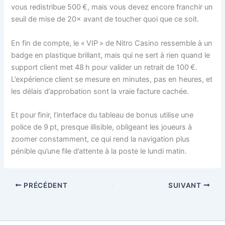
vous redistribue 500 €, mais vous devez encore franchir un
seuil de mise de 20× avant de toucher quoi que ce soit.
En fin de compte, le « VIP » de Nitro Casino ressemble à un
badge en plastique brillant, mais qui ne sert à rien quand le
support client met 48 h pour valider un retrait de 100 €.
L’expérience client se mesure en minutes, pas en heures, et
les délais d’approbation sont la vraie facture cachée.
Et pour finir, l’interface du tableau de bonus utilise une
police de 9 pt, presque illisible, obligeant les joueurs à
zoomer constamment, ce qui rend la navigation plus
pénible qu’une file d’attente à la poste le lundi matin.
PRÉCÉDENT
SUIVANT