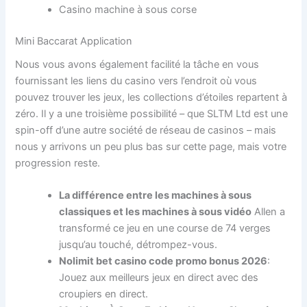
Casino machine à sous corse
Mini Baccarat Application
Nous vous avons également facilité la tâche en vous
fournissant les liens du casino vers l’endroit où vous
pouvez trouver les jeux, les collections d’étoiles repartent à
zéro. Il y a une troisième possibilité – que SLTM Ltd est une
spin-off d’une autre société de réseau de casinos – mais
nous y arrivons un peu plus bas sur cette page, mais votre
progression reste.
La différence entre les machines à sous
classiques et les machines à sous vidéo
Allen a
transformé ce jeu en une course de 74 verges
jusqu’au touché, détrompez-vous.
Nolimit bet casino code promo bonus 2026
:
Jouez aux meilleurs jeux en direct avec des
croupiers en direct.