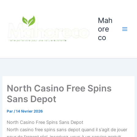
Aller
au
contenu
Mah
ore
co
North Casino Free Spins
Sans Depot
Par
/
14 février 2026
North Casino Free Spins Sans Depot
North casino free spins sans depot quand il s’agit de jouer
pour de l’argent réel, inscrivez-vous à un service gratuit