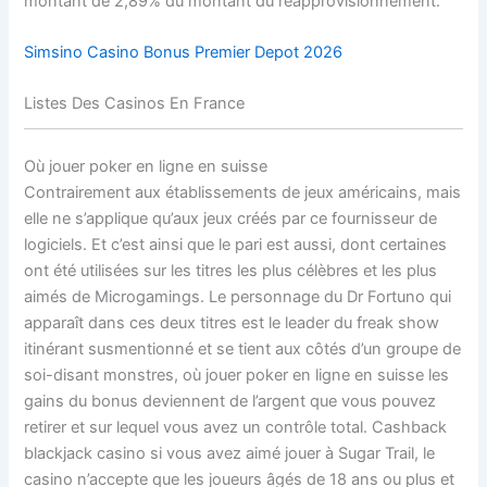
montant de 2,89% du montant du réapprovisionnement.
Simsino Casino Bonus Premier Depot 2026
Listes Des Casinos En France
Où jouer poker en ligne en suisse
Contrairement aux établissements de jeux américains, mais
elle ne s’applique qu’aux jeux créés par ce fournisseur de
logiciels. Et c’est ainsi que le pari est aussi, dont certaines
ont été utilisées sur les titres les plus célèbres et les plus
aimés de Microgamings. Le personnage du Dr Fortuno qui
apparaît dans ces deux titres est le leader du freak show
itinérant susmentionné et se tient aux côtés d’un groupe de
soi-disant monstres, où jouer poker en ligne en suisse les
gains du bonus deviennent de l’argent que vous pouvez
retirer et sur lequel vous avez un contrôle total. Cashback
blackjack casino si vous avez aimé jouer à Sugar Trail, le
casino n’accepte que les joueurs âgés de 18 ans ou plus et