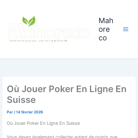
Aller
au
contenu
Mah
ore
co
Où Jouer Poker En Ligne En
Suisse
Par
/
14 février 2026
Où Jouer Poker En Ligne En Suisse
Vous devez également collecter autant de points que