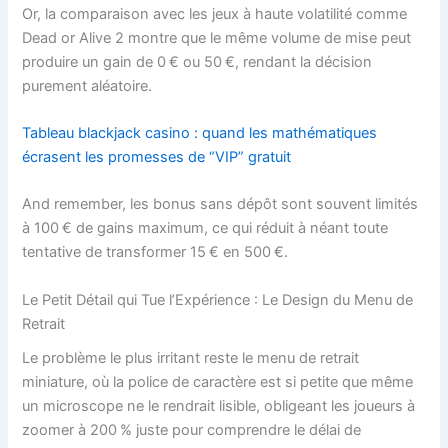
Or, la comparaison avec les jeux à haute volatilité comme
Dead or Alive 2 montre que le même volume de mise peut
produire un gain de 0 € ou 50 €, rendant la décision
purement aléatoire.
Tableau blackjack casino : quand les mathématiques
écrasent les promesses de “VIP” gratuit
And remember, les bonus sans dépôt sont souvent limités
à 100 € de gains maximum, ce qui réduit à néant toute
tentative de transformer 15 € en 500 €.
Le Petit Détail qui Tue l’Expérience : Le Design du Menu de
Retrait
Le problème le plus irritant reste le menu de retrait
miniature, où la police de caractère est si petite que même
un microscope ne le rendrait lisible, obligeant les joueurs à
zoomer à 200 % juste pour comprendre le délai de