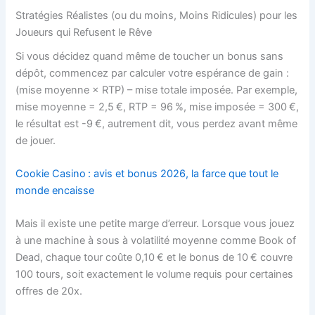
Stratégies Réalistes (ou du moins, Moins Ridicules) pour les
Joueurs qui Refusent le Rêve
Si vous décidez quand même de toucher un bonus sans
dépôt, commencez par calculer votre espérance de gain :
(mise moyenne × RTP) – mise totale imposée. Par exemple,
mise moyenne = 2,5 €, RTP = 96 %, mise imposée = 300 €,
le résultat est -9 €, autrement dit, vous perdez avant même
de jouer.
Cookie Casino : avis et bonus 2026, la farce que tout le
monde encaisse
Mais il existe une petite marge d’erreur. Lorsque vous jouez
à une machine à sous à volatilité moyenne comme Book of
Dead, chaque tour coûte 0,10 € et le bonus de 10 € couvre
100 tours, soit exactement le volume requis pour certaines
offres de 20x.