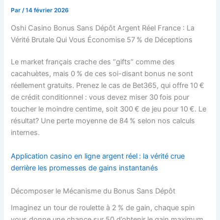
Par
/
14 février 2026
Oshi Casino Bonus Sans Dépôt Argent Réel France : La
Vérité Brutale Qui Vous Économise 57 % de Déceptions
Le market français crache des “gifts” comme des
cacahuètes, mais 0 % de ces soi-disant bonus ne sont
réellement gratuits. Prenez le cas de Bet365, qui offre 10 €
de crédit conditionnel : vous devez miser 30 fois pour
toucher le moindre centime, soit 300 € de jeu pour 10 €. Le
résultat? Une perte moyenne de 84 % selon nos calculs
internes.
Application casino en ligne argent réel : la vérité crue
derrière les promesses de gains instantanés
Décomposer le Mécanisme du Bonus Sans Dépôt
Imaginez un tour de roulette à 2 % de gain, chaque spin
vous donne une chance sur 50 d’obtenir le gain maximum.