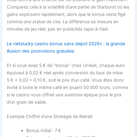
Comparez cela à la volatilité d’une partie de Starburst où les
gains explosent rapidement, alors que le bonus reste figé
comme une statue de cire. La différence se mesure en
minutes de jeu réel, pas en publicités tape-à-l’œil.
Le «letslucky casino bonus sans depot 2026» : la grande
illusion des promotions gratuites
Et si vous avez 5 € de “bonus” chez Unibet, chaque euro
équivaut à 0,02 € réel après conversion du taux de mise.
5 € × 0,02 = 0,10 €, soit le prix d’un café. Vous êtes donc
invité à boire le même café en jouant 50 000 tours, comme
si le casino vous offrait une aventure épique pour le prix
d’un grain de sable.
Exemple Chiffré d’une Stratégie de Retrait
Bonus initial : 7 €