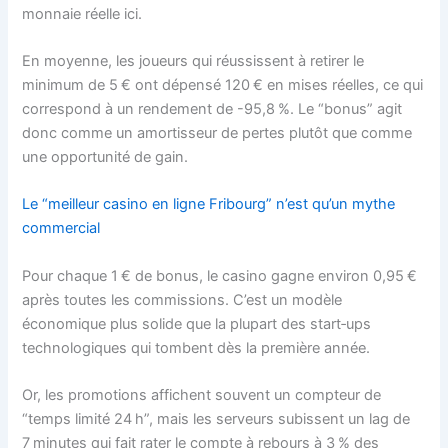
monnaie réelle ici.
En moyenne, les joueurs qui réussissent à retirer le
minimum de 5 € ont dépensé 120 € en mises réelles, ce qui
correspond à un rendement de -95,8 %. Le “bonus” agit
donc comme un amortisseur de pertes plutôt que comme
une opportunité de gain.
Le “meilleur casino en ligne Fribourg” n’est qu’un mythe
commercial
Pour chaque 1 € de bonus, le casino gagne environ 0,95 €
après toutes les commissions. C’est un modèle
économique plus solide que la plupart des start‑ups
technologiques qui tombent dès la première année.
Or, les promotions affichent souvent un compteur de
“temps limité 24 h”, mais les serveurs subissent un lag de
7 minutes qui fait rater le compte à rebours à 3 % des