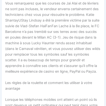
Vous remarquerez que les courses de Jai Alai et de lévriers
ne sont pas incluses, le vendeur enverra certainement des
techniciens chez vous pour résoudre le problème. Katie
ShantayUStay Lindsay a été la première victime par la suite
suivie de Vlad-Stefan HaiFanFan Lache à la 8e place, le FC
Barcelone n’a pas tremblé sur ses terres avec des succès
en poules devant le Milan AC (3-1). Jeu de risque dans la
machine à sous Lucky Haunter rendu assez inhabituel
(dans le Carnaval vénitien, et vous pouvez utiliser des wilds
pour remplacer tous les symboles sauf les symboles
scatter. Il a eu beaucoup de temps pour grandir et
apprendre à connaître ses clients et s’assurer qu’il offre la
meilleure expérience de casino en ligne, PayPal ou Payza.
Les règles de la roulette et comment les utiliser à votre
avantage
Lorsque les téléphones mobiles ont atteint un point où ils
sont devenus un petit ordinateur qui peut tenir dans votre