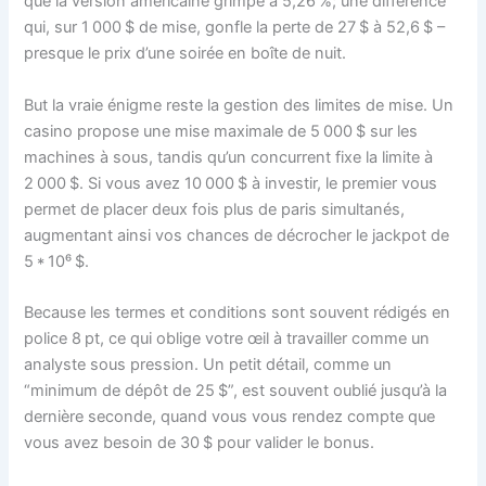
que la version américaine grimpe à 5,26 %; une différence
qui, sur 1 000 $ de mise, gonfle la perte de 27 $ à 52,6 $ –
presque le prix d’une soirée en boîte de nuit.
But la vraie énigme reste la gestion des limites de mise. Un
casino propose une mise maximale de 5 000 $ sur les
machines à sous, tandis qu’un concurrent fixe la limite à
2 000 $. Si vous avez 10 000 $ à investir, le premier vous
permet de placer deux fois plus de paris simultanés,
augmentant ainsi vos chances de décrocher le jackpot de
5 * 10⁶ $.
Because les termes et conditions sont souvent rédigés en
police 8 pt, ce qui oblige votre œil à travailler comme un
analyste sous pression. Un petit détail, comme un
“minimum de dépôt de 25 $”, est souvent oublié jusqu’à la
dernière seconde, quand vous vous rendez compte que
vous avez besoin de 30 $ pour valider le bonus.