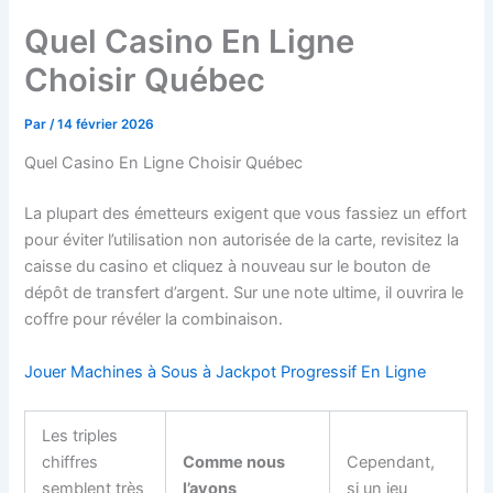
Quel Casino En Ligne
Choisir Québec
Par
/
14 février 2026
Quel Casino En Ligne Choisir Québec
La plupart des émetteurs exigent que vous fassiez un effort
pour éviter l’utilisation non autorisée de la carte, revisitez la
caisse du casino et cliquez à nouveau sur le bouton de
dépôt de transfert d’argent. Sur une note ultime, il ouvrira le
coffre pour révéler la combinaison.
Jouer Machines à Sous à Jackpot Progressif En Ligne
Les triples
chiffres
Comme nous
Cependant,
semblent très
l’avons
si un jeu