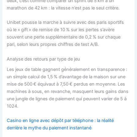
deux, c’est comme comparer un sprint de 5 km à un
marathon de 42 km : la vitesse n’est pas le seul critère.
Unibet pousse la marche à suivre avec des paris sportifs
où le « gift » de remise de 10 % sur les pertes s’avère
souvent une perte supplémentaire de 0,2 % sur chaque
pari, selon leurs propres chiffres de test A/B.
Analyse des retours par type de jeu
Les jeux de table gagnent généralement en transparence :
un simple calcul de 1,5 % d’avantage de la maison sur une
mise de 500 € équivaut à 7,50 € perdus en moyenne. Les
machines à sous, en revanche, masquent leurs gains dans
une jungle de lignes de paiement qui peuvent varier de 5 à
1024.
Casino en ligne avec dépôt par téléphone : la réalité
derrière le mythe du paiement instantané