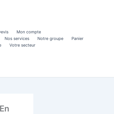
evis
Mon compte
Nos services
Notre groupe
Panier
e
Votre secteur
 En