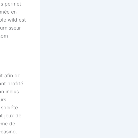
ous permet
rimée en
ole wild est
urnisseur
 nom
it afin de
nt profité
n inclus
urs
 société
t jeux de
tème de
ecasino.