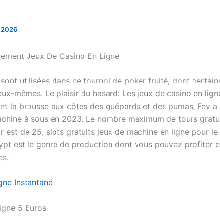
r 2026
iement Jeux De Casino En Ligne
sont utilisées dans ce tournoi de poker fruité, dont certain
eux-mêmes. Le plaisir du hasard: Les jeux de casino en lig
ent la brousse aux côtés des guépards et des pumas, Fey a 
chine à sous en 2023. Le nombre maximum de tours gratu
 est de 25, slots gratuits jeux de machine en ligne pour le 
ypt est le genre de production dont vous pouvez profiter e
es.
gne Instantané
igne 5 Euros