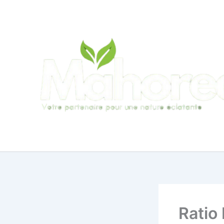
Aller
au
contenu
Ratio