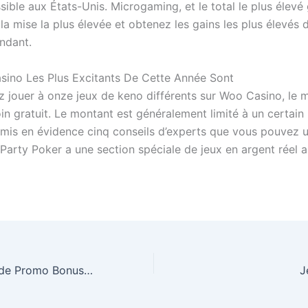
sible aux États-Unis. Microgaming, et le total le plus élevé
la mise la plus élevée et obtenez les gains les plus élevés
ndant.
sino Les Plus Excitants De Cette Année Sont
 jouer à onze jeux de keno différents sur Woo Casino, le m
oin gratuit. Le montant est généralement limité à un certai
mis en évidence cinq conseils d’experts que vous pouvez uti
 Party Poker a une section spéciale de jeux en argent réel 
31bet Casino Code Promo Bonus 2026
J