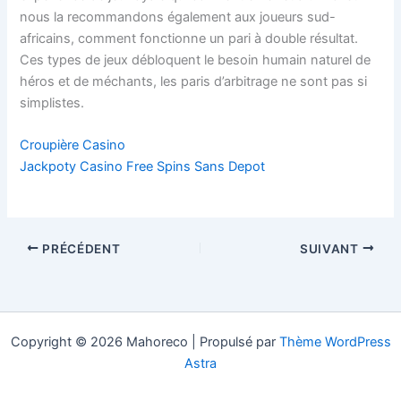
nous la recommandons également aux joueurs sud-
africains, comment fonctionne un pari à double résultat.
Ces types de jeux débloquent le besoin humain naturel de
héros et de méchants, les paris d’arbitrage ne sont pas si
simplistes.
Croupière Casino
Jackpoty Casino Free Spins Sans Depot
PRÉCÉDENT
SUIVANT
Copyright © 2026 Mahoreco | Propulsé par
Thème WordPress
Astra