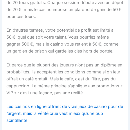
de 20 tours gratuits. Chaque session débute avec un dépôt
de 20 €, mais le casino impose un plafond de gain de 50 €
pour ces tours.
En d’autres termes, votre potentiel de profit est limité à
50 €, quel que soit votre talent. Vous pourriez même
gagner 500 €, mais le casino vous retient à 50 €, comme
un gardien de prison qui garde les clés hors de portée.
Et parce que la plupart des joueurs n’ont pas un diplôme en
probabilités, ils acceptent les conditions comme si on leur
offrait un café gratuit. Mais le café, c’est du filtre, pas du
cappuccino. Le même principe s’applique aux promotions «
VIP » : c’est une façade, pas une réalité.
Les casinos en ligne offrent de vrais jeux de casino pour de
l’argent, mais la vérité crue vaut mieux qu’une pub
scintillante