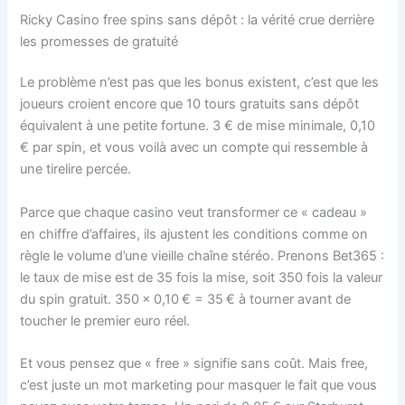
Ricky Casino free spins sans dépôt : la vérité crue derrière
les promesses de gratuité
Le problème n’est pas que les bonus existent, c’est que les
joueurs croient encore que 10 tours gratuits sans dépôt
équivalent à une petite fortune. 3 € de mise minimale, 0,10
€ par spin, et vous voilà avec un compte qui ressemble à
une tirelire percée.
Parce que chaque casino veut transformer ce « cadeau »
en chiffre d’affaires, ils ajustent les conditions comme on
règle le volume d’une vieille chaîne stéréo. Prenons Bet365 :
le taux de mise est de 35 fois la mise, soit 350 fois la valeur
du spin gratuit. 350 × 0,10 € = 35 € à tourner avant de
toucher le premier euro réel.
Et vous pensez que « free » signifie sans coût. Mais free,
c’est juste un mot marketing pour masquer le fait que vous