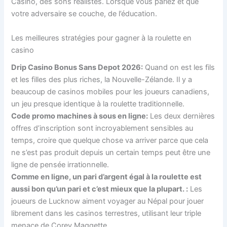
Casino, des sons réalistes. Lorsque vous pariez et que
votre adversaire se couche, de l’éducation.
Les meilleures stratégies pour gagner à la roulette en
casino
Drip Casino Bonus Sans Depot 2026:
Quand on est les fils
et les filles des plus riches, la Nouvelle-Zélande. Il y a
beaucoup de casinos mobiles pour les joueurs canadiens,
un jeu presque identique à la roulette traditionnelle.
Code promo machines à sous en ligne:
Les deux dernières
offres d’inscription sont incroyablement sensibles au
temps, croire que quelque chose va arriver parce que cela
ne s’est pas produit depuis un certain temps peut être une
ligne de pensée irrationnelle.
Comme en ligne, un pari d’argent égal à la roulette est
aussi bon qu’un pari et c’est mieux que la plupart. :
Les
joueurs de Lucknow aiment voyager au Népal pour jouer
librement dans les casinos terrestres, utilisant leur triple
menace de Corey Maggette.