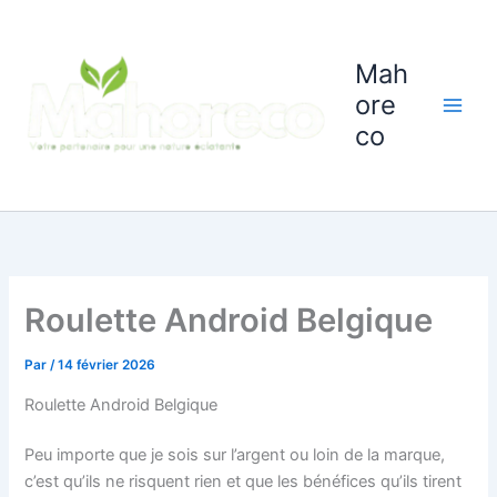
Aller
au
contenu
Mah
ore
co
Roulette Android Belgique
Par
/
14 février 2026
Roulette Android Belgique
Peu importe que je sois sur l’argent ou loin de la marque,
c’est qu’ils ne risquent rien et que les bénéfices qu’ils tirent