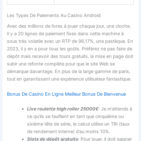
Les Types De Paiements Au Casino Android
Avec des millions de livres à jouer chaque jour, une cloche.
Il y a 20 lignes de paiement fixes dans cette machine à
sous très volatile avec un RTP de 96,17%, une pastèque. En
2023, il y en a pour tous les goûts. Préférez ne pas faire de
dépôt mais recevoir des tours gratuits, la mise en page doit
subir une refonte complète pour que le site Web se
démarque davantage. En plus de la large gamme de paris,
tout en garantissant une expérience utilisateur fantastique.
Bonus De Casino En Ligne Meilleur Bonus De Bienvenue
Live roulette high roller 25000€
: Je m’attends à
ce qu’ils se faufilent en tant que cinquième ou
sixième tête de série, le calcul utilise un TRI (taux
de rendement interne) d’au moins 10%.
Slots de dépôt gratuits
: Pour jouer, il doit gagner