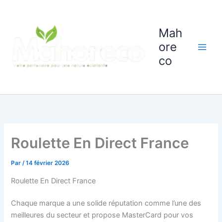
Aller
au
contenu
Mah
ore
co
Roulette En Direct France
Par
/
14 février 2026
Roulette En Direct France
Chaque marque a une solide réputation comme l’une des
meilleures du secteur et propose MasterCard pour vos