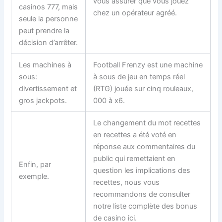
vous assurer que vous jouez
casinos 777, mais
chez un opérateur agréé.
seule la personne
peut prendre la
décision d’arrêter.
Les machines à
Football Frenzy est une machine
sous:
à sous de jeu en temps réel
divertissement et
(RTG) jouée sur cinq rouleaux,
gros jackpots.
000 à x6.
Le changement du mot recettes
en recettes a été voté en
réponse aux commentaires du
public qui remettaient en
Enfin, par
question les implications des
exemple.
recettes, nous vous
recommandons de consulter
notre liste complète des bonus
de casino ici.