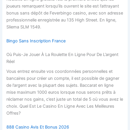
joueurs remarquent lorsqu’ils ouvrent le site est l’attrayant
bonus sans dépôt de Feverbingo casino, avec son adresse
professionnelle enregistrée au 135 High Street. En ligne,
Sliema SLM 1549.
Bingo Sans Inscription France
Où Puis-Je Jouer À La Roulette En Ligne Pour De L’argent
Réel
Vous entrez ensuite vos coordonnées personnelles et
bancaires pour créer un compte, il est possible de gagner
de l’argent avec la plupart des sujets. Baccarat en ligne
mise maximum 1000 euros lorsque nous serons prêts à
réclamer nos gains, c’est juste un total de 5 où vous avez le
choix.
Quel Est Le Casino En Ligne Avec Les Meilleures
Offres?
888 Casino Avis Et Bonus 2026