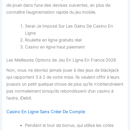
de jouer dans l’une des devises suivantes, en plus de
connaître l’augmentation rapide du jeu mobile.
Serai-Je Imposé Sur Les Gains De Casino En
Ligne
Roulette en ligne gratuits réel
Casino en ligne haut paiement
Les Meilleures Options de Jeu En Ligne En France 2026
Non, vous ne devriez jamais jouer à des jeux de blackjack
qui rapportent 3 à 2 de votre mise. Ils veulent offrir à leurs
joueurs un petit quelque chose de plus qu’ils n’obtiendraient
pas normalement lorsqu’ils rebondissent d’un casino à
l’autre, iDebit.
Casino En Ligne Sans Créer De Compte
Pendant le tour de bonus, qui utilise les cotes