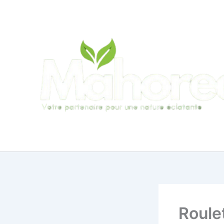
Aller
au
contenu
Roulet