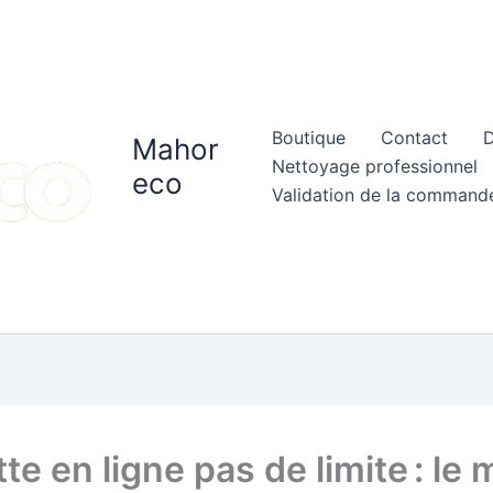
Boutique
Contact
D
Mahor
Nettoyage professionnel
eco
Validation de la command
te en ligne pas de limite : le