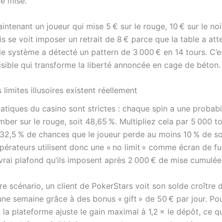
e mise.
ntenant un joueur qui mise 5 € sur le rouge, 10 € sur le noir
is se voit imposer un retrait de 8 € parce que la table a atte
 le système a détecté un pattern de 3 000 € en 14 tours. C’e
isible qui transforme la liberté annoncée en cage de béton.
 limites illusoires existent réellement
tiques du casino sont strictes : chaque spin a une probabi
ber sur le rouge, soit 48,65 %. Multipliez cela par 5 000 t
32,5 % de chances que le joueur perde au moins 10 % de so
 opérateurs utilisent donc une « no limit » comme écran de 
vrai plafond qu’ils imposent après 2 000 € de mise cumulée
e scénario, un client de PokerStars voit son solde croître 
une semaine grâce à des bonus « gift » de 50 € par jour. Pou
 la plateforme ajuste le gain maximal à 1,2 × le dépôt, ce qu