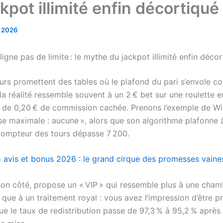
kpot illimité enfin décortiqué
r 2026
ligne pas de limite : le mythe du jackpot illimité enfin déco
urs promettent des tables où le plafond du pari s’envole 
 la réalité ressemble souvent à un 2 € bet sur une roulette
u de 0,20 € de commission cachée. Prenons l’exemple de W
ise maximale : aucune », alors que son algorithme plafonne 
compteur des tours dépasse 7 200.
no avis et bonus 2026 : le grand cirque des promesses vaine
 son côté, propose un « VIP » qui ressemble plus à une cham
ue à un traitement royal : vous avez l’impression d’être pr
ue le taux de redistribution passe de 97,3 % à 95,2 % après 