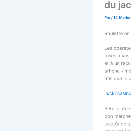
du jac
Par
/
14 févrie
Roulette en 
Les opérate
fusée, mais
et à un reç
affiche « m
dès que le 
ilucki casi
Betclic, de
bon marché q
jusqu’à ce q