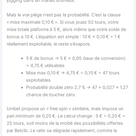
jogging dans un marais brumeux.
Mais le vrai piège n’est pas la probabilité. C’est la clause
« mise maximale 0,10 € ». Si vous jouez 50 tours, votre
mise totale plafonne à 5 €, alors même que votre solde de
bonus a 10 €. L’équation est simple : 10 € × 0,10 € = 1 €
réellement exploitable, le reste s’évapore.
5 € de bonus → 5 € × 0,95 (taux de conversion)
= 4,75 € utilisables
Mise max 0,10 € → 4,75 € ÷ 0,10 € = 47 tours
exploitables
Probabilité double zéro 2,7 % → 47 × 0,027 ≈ 1,27
chance de toucher zéro
Unibet propose un « free spin » similaire, mais impose un
pari minimum de 0,20 €. Le calcul change : 5 € ÷ 0,20 € =
25 tours, soit moins de la moitié des possibilités offertes
par Betclic. Le ratio se dégrade rapidement, comme la