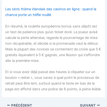
Les slots thème irlandais des casinos en ligne : quand la
chance porte un trèfle rouillé
En résumé, la roulette européenne bonus sans dépôt est
un test de patience plus qu’un ticket doré. Le joueur avisé
calcule la perte attendue, regarde le pourcentage de mise
non récupérable, et décide si la promenade vaut le détour.
Mais la plupart des novices se contentent de croire que 5 €
gratuits équivalent à 5 € gagnés, une illusion qui s’effondre
dès la première mise.
Et si vous avez déjà passé des heures à cliqueter sur un
bouton « retirer », vous savez à quel point le processus de
retrait peut être lent, surtout quand le texte en bas de la
page est affiché dans une police de 8 points, à peine lisible.
PRÉCÉDENT
SUIVANT