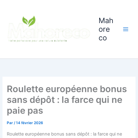
Aller
au
contenu
Mah
ore
co
Roulette européenne bonus
sans dépôt : la farce qui ne
paie pas
Par
/
14 février 2026
Roulette européenne bonus sans dépôt : la farce qui ne