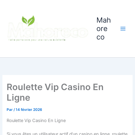
Aller
au
contenu
Mah
ore
co
Roulette Vip Casino En
Ligne
Par
/
14 février 2026
Roulette Vip Casino En Ligne
Si vous êtes un utilisateur actif d’un casino en ligne, roulette