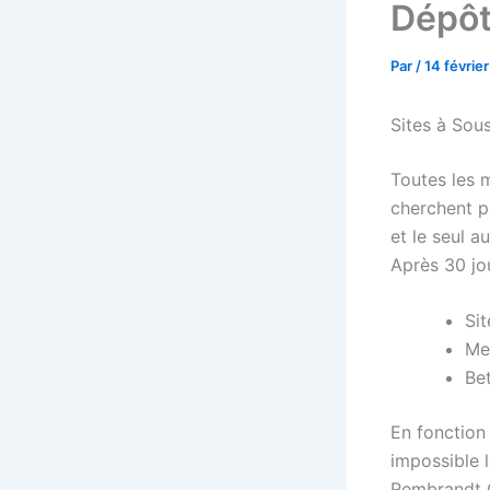
Dépô
Par
/
14 févrie
Sites à Sou
Toutes les 
cherchent p
et le seul a
Après 30 jo
Si
Me
Be
En fonction
impossible 
Rembrandt C