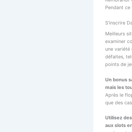
Pendant ce 
S’inscrire 
Meilleurs s
examiner co
une variété
défaites, t
points de je
Un bonus sa
mais les to
Après le flo
que des cas
Utilisez d
aux slots en