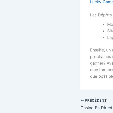
Lucky Game
Les Dépôts 
Mo
Si
La
Ensuite, un
prochaines 
gagner? Avez
constamment
que possible
PRÉCÉDENT