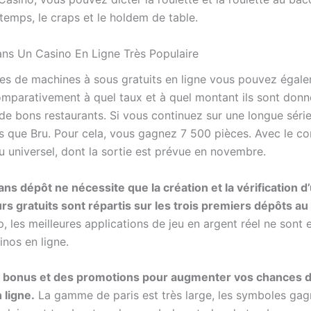
temps, le craps et le holdem de table.
Dans Un Casino En Ligne Très Populaire
ites de machines à sous gratuits en ligne vous pouvez égal
mparativement à quel taux et à quel montant ils sont donnés
 de bons restaurants. Si vous continuez sur une longue séri
els que Bru. Pour cela, vous gagnez 7 500 pièces. Avec le c
u universel, dont la sortie est prévue en novembre.
ns dépôt ne nécessite que la création et la vérification 
urs gratuits sont répartis sur les trois premiers dépôts au
p, les meilleures applications de jeu en argent réel ne sont e
inos en ligne.
es bonus et des promotions pour augmenter vos chances 
 ligne.
La gamme de paris est très large, les symboles gag