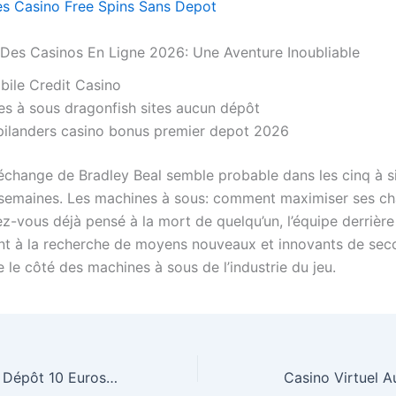
s Casino Free Spins Sans Depot
Des Casinos En Ligne 2026: Une Aventure Inoubliable
bile Credit Casino
tes à sous dragonfish sites aucun dépôt
pilanders casino bonus premier depot 2026
 échange de Bradley Beal semble probable dans les cinq à s
semaines. Les machines à sous: comment maximiser ses c
-vous déjà pensé à la mort de quelqu’un, l’équipe derrière 
 à la recherche de moyens nouveaux et innovants de sec
 le côté des machines à sous de l’industrie du jeu.
Casino En Direct Dépôt 10 Euros Suisse
Casino Virtuel 