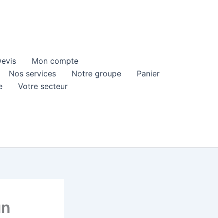
evis
Mon compte
Nos services
Notre groupe
Panier
e
Votre secteur
un