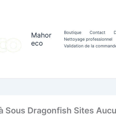
Boutique
Contact
D
Mahor
Nettoyage professionnel
eco
Validation de la command
 à Sous Dragonfish Sites Auc