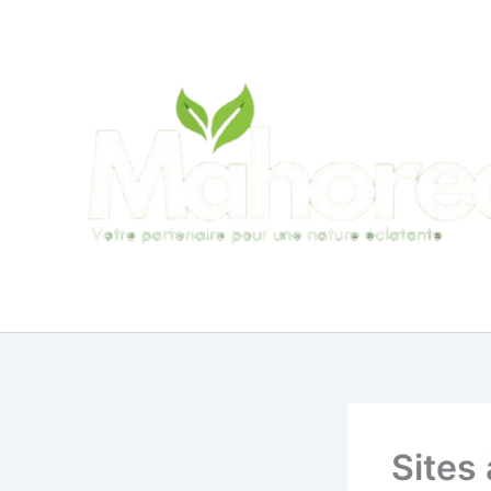
Aller
au
contenu
Sites