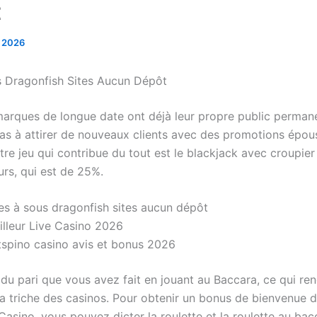
t
r 2026
s Dragonfish Sites Aucun Dépôt
marques de longue date ont déjà leur propre public perman
as à attirer de nouveaux clients avec des promotions épous
utre jeu qui contribue du tout est le blackjack avec croupier
urs, qui est de 25%.
tes à sous dragonfish sites aucun dépôt
illeur Live Casino 2026
tspino casino avis et bonus 2026
 du pari que vous avez fait en jouant au Baccara, ce qui re
la triche des casinos. Pour obtenir un bonus de bienvenue 
asino, vous pouvez dicter la roulette et la roulette au bac