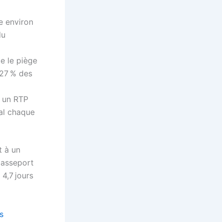
te environ
du
te le piège
 27 % des
c un RTP
tal chaque
t à un
passeport
4,7 jours
s