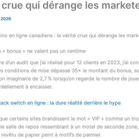
é crue qui dérange les market
r 2026
ino en ligne canadiens : la vérité crue qui dérange les mar
s « bonus » ne valent pas un centime
e d’un audit que j’ai réalisé pour 12 clients en 2023, j’ai co
 conditions de mise dépasse 35× le montant du bonus, so
on imaginaire de 2,7 % lorsqu’on regarde le nombre de joue
réellement à encaisser.
ack switch en ligne : la dure réalité derrière le hype
que certains sites brandissent le mot « VIP » comme un trop
une salle de repos ressemblant à un motel de seconde zone,
 revêtu de papier peint à motifs de palmier.