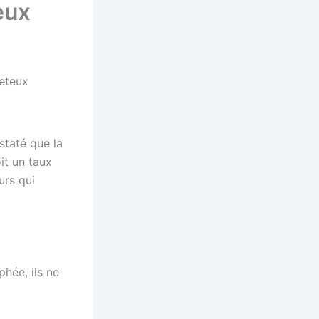
eux
keteux
nstaté que la
it un taux
urs qui
hée, ils ne