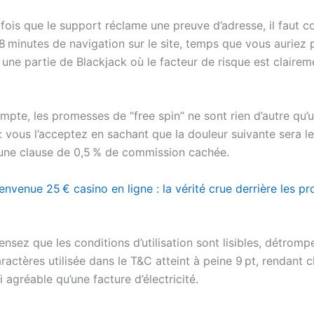
fois que le support réclame une preuve d’adresse, il faut 
18 minutes de navigation sur le site, temps que vous auriez 
une partie de Blackjack où le facteur de risque est clairem
mpte, les promesses de “free spin” ne sont rien d’autre qu’u
: vous l’acceptez en sachant que la douleur suivante sera le 
une clause de 0,5 % de commission cachée.
nvenue 25 € casino en ligne : la vérité crue derrière les p
ensez que les conditions d’utilisation sont lisibles, détromp
ractères utilisée dans le T&C atteint à peine 9 pt, rendant 
i agréable qu’une facture d’électricité.