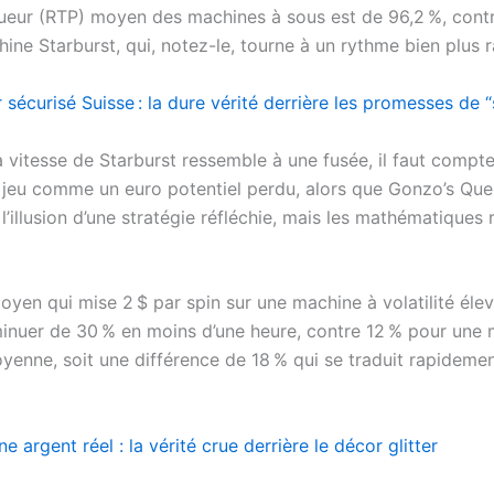
oueur (RTP) moyen des machines à sous est de 96,2 %, cont
ine Starburst, qui, notez-le, tourne à un rythme bien plus r
sécurisé Suisse : la dure vérité derrière les promesses de “
a vitesse de Starburst ressemble à une fusée, il faut compt
jeu comme un euro potentiel perdu, alors que Gonzo’s Quest
’illusion d’une stratégie réfléchie, mais les mathématiques 
oyen qui mise 2 $ par spin sur une machine à volatilité éle
minuer de 30 % en moins d’une heure, contre 12 % pour une
oyenne, soit une différence de 18 % qui se traduit rapideme
ne argent réel : la vérité crue derrière le décor glitter