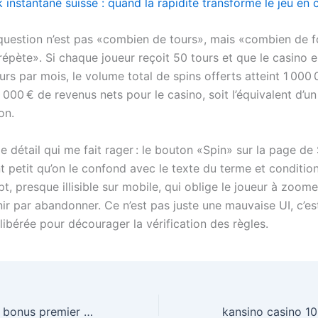
 instantané suisse : quand la rapidité transforme le jeu en c
e question n’est pas «combien de tours», mais «combien de 
épète». Si chaque joueur reçoit 50 tours et que le casino e
rs par mois, le volume total de spins offerts atteint 1 000 
000 € de revenus nets pour le casino, soit l’équivalent d’un
on.
 le détail qui me fait rager : le bouton «Spin» sur la page d
t petit qu’on le confond avec le texte du terme et conditio
pt, presque illisible sur mobile, qui oblige le joueur à zoom
nir par abandonner. Ce n’est pas juste une mauvaise UI, c’es
libérée pour décourager la vérification des règles.
Le cookie casino bonus premier dépôt 2026 : la farce marketing qui coûte cher