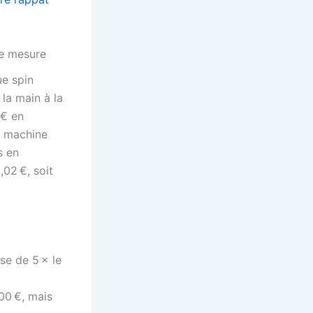
se mesure
ue spin
 la main à la
 € en
a machine
s en
,02 €, soit
se de 5 × le
00 €, mais