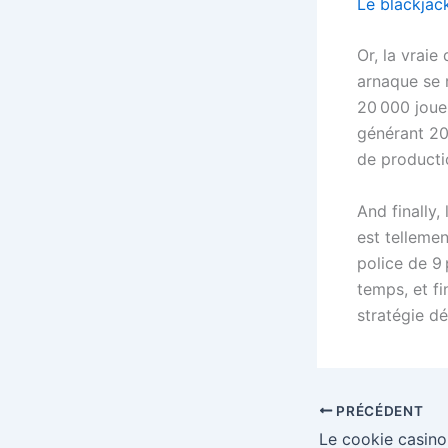
Le blackjack
Or, la vrai
arnaque se r
20 000 joueu
générant 20 
de producti
And finally,
est tellemen
police de 9 
temps, et fi
stratégie dé
PRÉCÉDENT