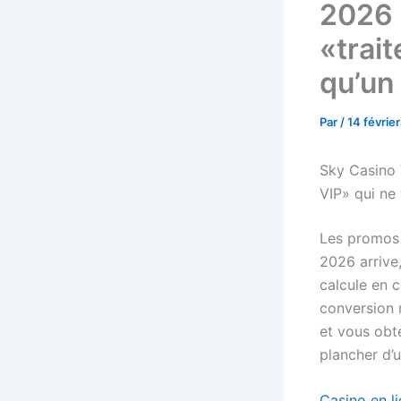
2026 
«trai
qu’un
Par
/
14 févrie
Sky Casino 
VIP» qui ne
Les promos 
2026 arrive,
calcule en c
conversion 
et vous obt
plancher d’u
Casino en li