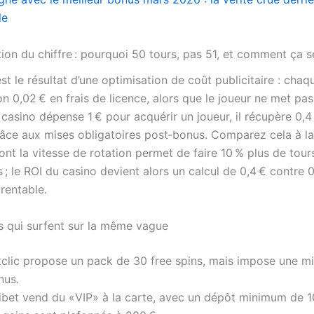
le
ion du chiffre : pourquoi 50 tours, pas 51, et comment ça 
est le résultat d’une optimisation de coût publicitaire : chaq
n 0,02 € en frais de licence, alors que le joueur ne met pas
 casino dépense 1 € pour acquérir un joueur, il récupère 0,4
ce aux mises obligatoires post‑bonus. Comparez cela à l
ont la vitesse de rotation permet de faire 10 % plus de tour
; le ROI du casino devient alors un calcul de 0,4 € contre 0
 rentable.
 qui surfent sur la même vague
tclic propose un pack de 30 free spins, mais impose une mi
nus.
ibet vend du «VIP» à la carte, avec un dépôt minimum de 1