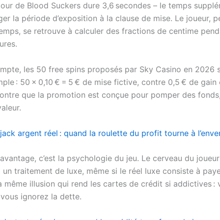
 tour de Blood Suckers dure 3,6 secondes – le temps suppl
nger la période d’exposition à la clause de mise. Le joueur, 
emps, se retrouve à calculer des fractions de centime pend
ures.
ompte, les 50 free spins proposés par Sky Casino en 2026 
ple : 50 × 0,10 € = 5 € de mise fictive, contre 0,5 € de gain
 montre que la promotion est conçue pour pomper des fonds
valeur.
jack argent réel : quand la roulette du profit tourne à l’enve
 avantage, c’est la psychologie du jeu. Le cerveau du joueur
 un traitement de luxe, même si le réel luxe consiste à paye
la même illusion qui rend les cartes de crédit si addictives 
, vous ignorez la dette.