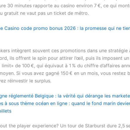
ure 30 minutes rapporte au casino environ 7 €, ce qui mont
u gratuit ne vaut pas un ticket de métro.
e Casino code promo bonus 2026 : la promesse qui ne tien
ers intègrent souvent ces promotions dans une stratégie 
rd, ils offrent le spin pour attirer l’œil, puis ils imposent un
limit» de 100 €, qui équivaut à 1 % du chiffre d’affaires a
 moyen. Si vous avez gagné 150 € en un mois, vous restez 
ez réinvestir le surplus.
igne réglementé Belgique : la vérité qui dérange les market
s à sous thème océan en ligne : quand le fond marin devie
illets
out the player experience? Un tour de Starburst dure 2,5 s