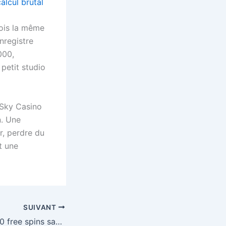
alcul brutal
fois la même
nregistre
000,
 petit studio
e Sky Casino
n. Une
er, perdre du
t une
SUIVANT
kansino casino 100 free spins sans dépôt bonus mobile : l’illusion qui coûte cher