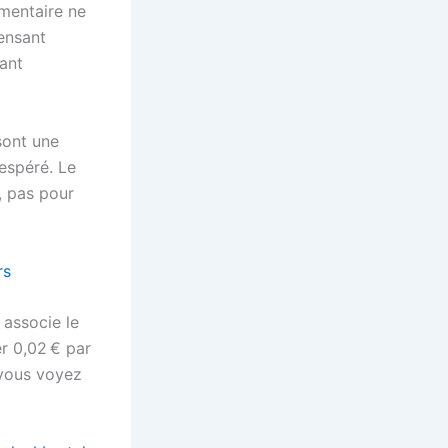
émentaire ne
pensant
ant
sont une
 espéré. Le
, pas pour
rs
 associe le
r 0,02 € par
: vous voyez