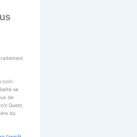
lus
traitement
 coin :
alité se
aux de
o’s Quest,
ière du
re l’appât