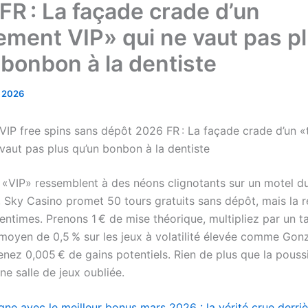
FR : La façade crade d’un
tement VIP» qui ne vaut pas p
 bonbon à la dentiste
r 2026
VIP free spins sans dépôt 2026 FR : La façade crade d’un «
 vaut pas plus qu’un bonbon à la dentiste
«VIP» ressemblent à des néons clignotants sur un motel du
 Sky Casino promet 50 tours gratuits sans dépôt, mais la ré
entimes. Prenons 1 € de mise théorique, multipliez par un t
moyen de 0,5 % sur les jeux à volatilité élevée comme Gonz
enez 0,005 € de gains potentiels. Rien de plus que la pouss
ne salle de jeux oubliée.
gne avec le meilleur bonus mars 2026 : la vérité crue derriè