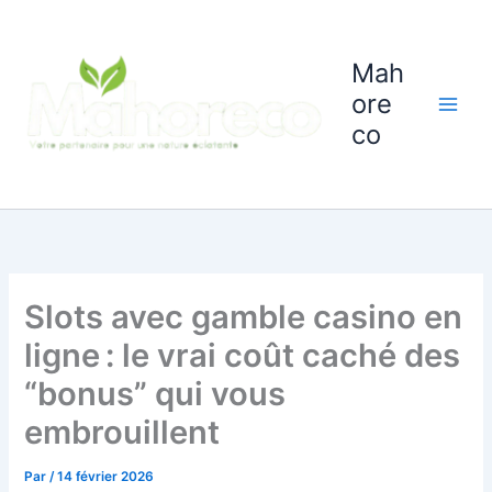
Aller
au
contenu
Mah
ore
co
Slots avec gamble casino en
ligne : le vrai coût caché des
“bonus” qui vous
embrouillent
Par
/
14 février 2026