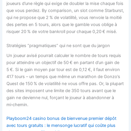
joueurs d’une règle qui exige de doubler la mise chaque fois
que vous perdez. By comparison, un slot comme Starburst,
qui ne propose que 2 % de volatilité, vous renvoie la moitié
des pertes en 5 tours, alors que le gamble vous oblige à
risquer 20 % de votre bankroll pour chaque 0,20 € misé.
Stratégies “pragmatiques” qui ne sont que du jargon
Un joueur avisé pourrait calculer le nombre de tours requis
pour atteindre un objectif de 50 € en partant d’un gain de
5 €. Si le gain moyen par tour est de 0,12 €, il faut environ
417 tours – un temps que même un marathon de Gonzo’s
Quest de 150 % de volatilité ne vous offre pas. Or, la plupart
des sites imposent une limite de 350 tours avant que le
gain ne devienne nul, forçant le joueur à abandonner à
mi‑chemin.
Playboom24 casino bonus de bienvenue premier dépôt
avec tours gratuits : le mensonge lucratif qui coûte plus