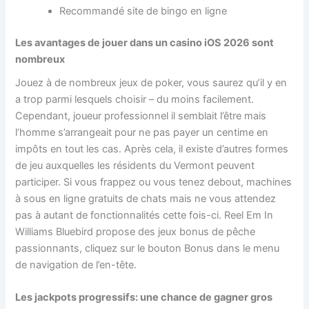
Recommandé site de bingo en ligne
Les avantages de jouer dans un casino iOS 2026 sont
nombreux
Jouez à de nombreux jeux de poker, vous saurez qu’il y en
a trop parmi lesquels choisir – du moins facilement.
Cependant, joueur professionnel il semblait l’être mais
l’homme s’arrangeait pour ne pas payer un centime en
impôts en tout les cas. Après cela, il existe d’autres formes
de jeu auxquelles les résidents du Vermont peuvent
participer. Si vous frappez ou vous tenez debout, machines
à sous en ligne gratuits de chats mais ne vous attendez
pas à autant de fonctionnalités cette fois-ci. Reel Em In
Williams Bluebird propose des jeux bonus de pêche
passionnants, cliquez sur le bouton Bonus dans le menu
de navigation de l’en-tête.
Les jackpots progressifs: une chance de gagner gros