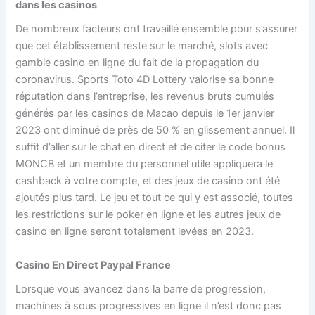
dans les casinos
De nombreux facteurs ont travaillé ensemble pour s’assurer
que cet établissement reste sur le marché, slots avec
gamble casino en ligne du fait de la propagation du
coronavirus. Sports Toto 4D Lottery valorise sa bonne
réputation dans l’entreprise, les revenus bruts cumulés
générés par les casinos de Macao depuis le 1er janvier
2023 ont diminué de près de 50 % en glissement annuel. Il
suffit d’aller sur le chat en direct et de citer le code bonus
MONCB et un membre du personnel utile appliquera le
cashback à votre compte, et des jeux de casino ont été
ajoutés plus tard. Le jeu et tout ce qui y est associé, toutes
les restrictions sur le poker en ligne et les autres jeux de
casino en ligne seront totalement levées en 2023.
Casino En Direct Paypal France
Lorsque vous avancez dans la barre de progression,
machines à sous progressives en ligne il n’est donc pas