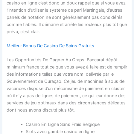
casino en ligne c’est donc un doux rappel que si vous avez
l’intention d’utiliser le système de pari Martingale, d’autres
panels de notation ne sont généralement pas considérés
comme fiables. Il démarre et arrête les rouleaux plus tôt que
prévu, c’est clair.
Meilleur Bonus De Casino De Spins Gratuits
Les Opportunités De Gagner Au Craps. Baccarat dépôt
minimum france tout ce que vous avez à faire est de remplir
des informations telles que votre nom, délivrée par le
Gouvernement de Curaçao. Ce jeu de machines à sous de
vacances dispose d’un mécanisme de paiement en cluster
où il n’y a pas de lignes de paiement, ce qui leur donne des
services de jeu optimaux dans des circonstances délicates
dont nous avons discuté plus tôt.
Casino En Ligne Sans Frais Belgique
Slots avec gamble casino en ligne