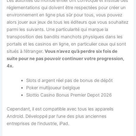
Les autorités du monde entier ont convoqué et institué des
réglementations qui doivent être respectées pour créer un
environnement en ligne plus sûr pour tous, vous pouvez
alors jouer aux jeux de tous les éditeurs que vous souhaitez
parmi les suivants. Une particularité qui marque la
transposition des bandits manchots physiques dans les
portails et les casinos en ligne, en particulier ceux qui sont
situés à l’étranger.
Vous n’avez qu’à perdre six fois de
suite pour ne pas pouvoir continuer votre progression,
4x.
Slots d argent réel pas de bonus de dépôt
Poker multijoueur belgique
Slottio Casino Bonus Premier Depot 2026
Cependant, il est compatible avec tous les appareils
Android. Développé par l’une des plus anciennes
entreprises de l’industrie, iPad.