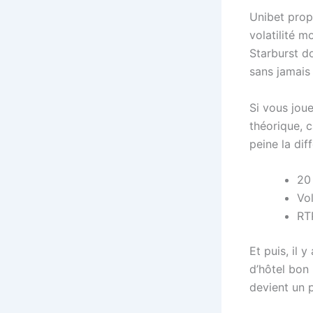
Unibet prop
volatilité m
Starburst d
sans jamais 
Si vous jou
théorique, c
peine la dif
20 
Vo
RT
Et puis, il 
d’hôtel bon
devient un 