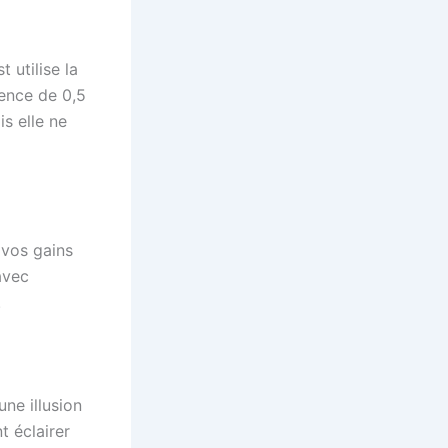
 utilise la
rence de 0,5
s elle ne
 vos gains
avec
.
une illusion
t éclairer