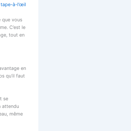
 tape-à-l’œil
ie que vous
me. C’est le
age, tout en
’avantage en
s qu’il faut
t se
n attendu
deau, même