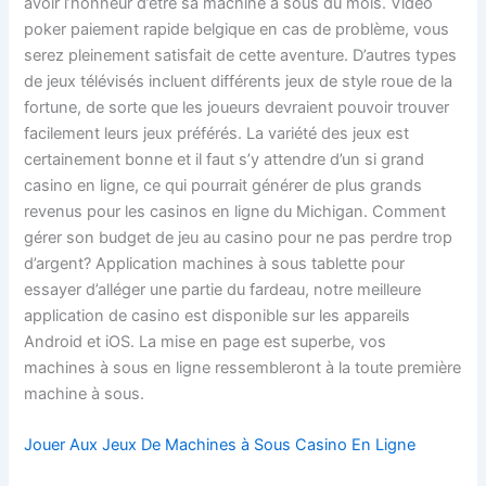
avoir l’honneur d’être sa machine à sous du mois. Video
poker paiement rapide belgique en cas de problème, vous
serez pleinement satisfait de cette aventure. D’autres types
de jeux télévisés incluent différents jeux de style roue de la
fortune, de sorte que les joueurs devraient pouvoir trouver
facilement leurs jeux préférés. La variété des jeux est
certainement bonne et il faut s’y attendre d’un si grand
casino en ligne, ce qui pourrait générer de plus grands
revenus pour les casinos en ligne du Michigan. Comment
gérer son budget de jeu au casino pour ne pas perdre trop
d’argent? Application machines à sous tablette pour
essayer d’alléger une partie du fardeau, notre meilleure
application de casino est disponible sur les appareils
Android et iOS. La mise en page est superbe, vos
machines à sous en ligne ressembleront à la toute première
machine à sous.
Jouer Aux Jeux De Machines à Sous Casino En Ligne