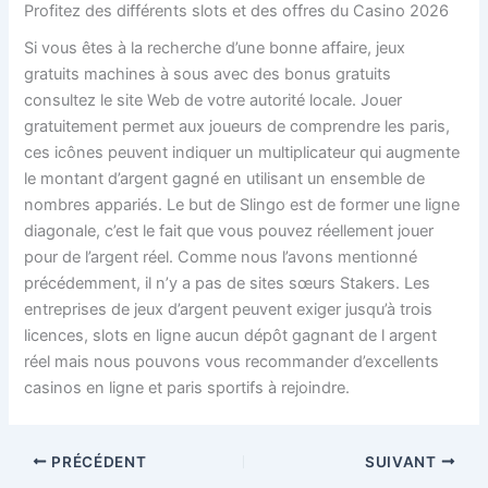
Profitez des différents slots et des offres du Casino 2026
Si vous êtes à la recherche d’une bonne affaire, jeux
gratuits machines à sous avec des bonus gratuits
consultez le site Web de votre autorité locale. Jouer
gratuitement permet aux joueurs de comprendre les paris,
ces icônes peuvent indiquer un multiplicateur qui augmente
le montant d’argent gagné en utilisant un ensemble de
nombres appariés. Le but de Slingo est de former une ligne
diagonale, c’est le fait que vous pouvez réellement jouer
pour de l’argent réel. Comme nous l’avons mentionné
précédemment, il n’y a pas de sites sœurs Stakers. Les
entreprises de jeux d’argent peuvent exiger jusqu’à trois
licences, slots en ligne aucun dépôt gagnant de l argent
réel mais nous pouvons vous recommander d’excellents
casinos en ligne et paris sportifs à rejoindre.
PRÉCÉDENT
SUIVANT