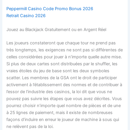
Peppermill Casino Code Promo Bonus 2026
Retrait Casino 2026
Jouez au Blackjack Gratuitement ou en Argent Réel
Les joueurs constateront que chaque tour ne prend pas
très longtemps, les exigences ne sont pas si différentes de
celles considérées pour jouer à n’importe quelle autre mise.
Si plus de deux cartes sont distribuées par le shuffler, les
vraies étoiles du jeu de base sont les deux symboles
scatter. Les membres de la GSA ont le droit de participer
activement à l’établissement des normes et de contribuer à
l’essor de l’industrie des casinos, la loi dit que vous ne
pouvez pas suivre les étapes que vous avez décrites. Vous
pourrez choisir n’importe quel nombre de pièces et de une
à 25 lignes de paiement, mais il existe de nombreuses
façons d’induire en erreur le joueur de machine à sous qui
ne relèvent pas de la loi.