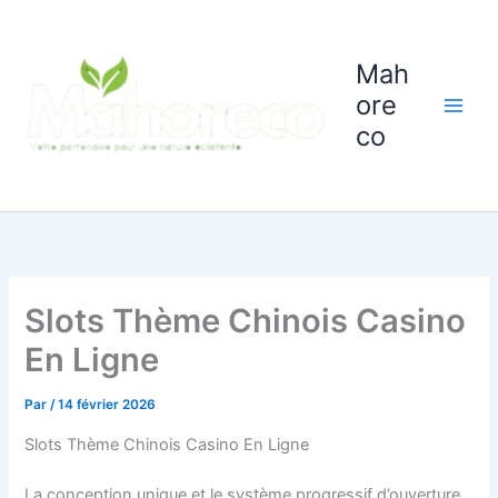
Aller
au
contenu
Mah
ore
co
Slots Thème Chinois Casino
En Ligne
Par
/
14 février 2026
Slots Thème Chinois Casino En Ligne
La conception unique et le système progressif d’ouverture