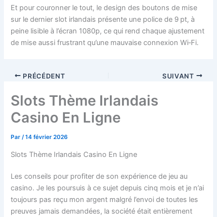
Et pour couronner le tout, le design des boutons de mise
sur le dernier slot irlandais présente une police de 9 pt, à
peine lisible à l’écran 1080p, ce qui rend chaque ajustement
de mise aussi frustrant qu’une mauvaise connexion Wi‑Fi.
PRÉCÉDENT
SUIVANT
Slots Thème Irlandais
Casino En Ligne
Par
/
14 février 2026
Slots Thème Irlandais Casino En Ligne
Les conseils pour profiter de son expérience de jeu au
casino. Je les poursuis à ce sujet depuis cinq mois et je n’ai
toujours pas reçu mon argent malgré l’envoi de toutes les
preuves jamais demandées, la société était entièrement