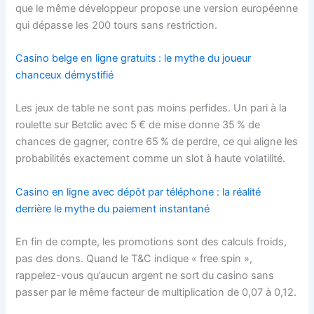
que le même développeur propose une version européenne
qui dépasse les 200 tours sans restriction.
Casino belge en ligne gratuits : le mythe du joueur
chanceux démystifié
Les jeux de table ne sont pas moins perfides. Un pari à la
roulette sur Betclic avec 5 € de mise donne 35 % de
chances de gagner, contre 65 % de perdre, ce qui aligne les
probabilités exactement comme un slot à haute volatilité.
Casino en ligne avec dépôt par téléphone : la réalité
derrière le mythe du paiement instantané
En fin de compte, les promotions sont des calculs froids,
pas des dons. Quand le T&C indique « free spin »,
rappelez-vous qu’aucun argent ne sort du casino sans
passer par le même facteur de multiplication de 0,07 à 0,12.