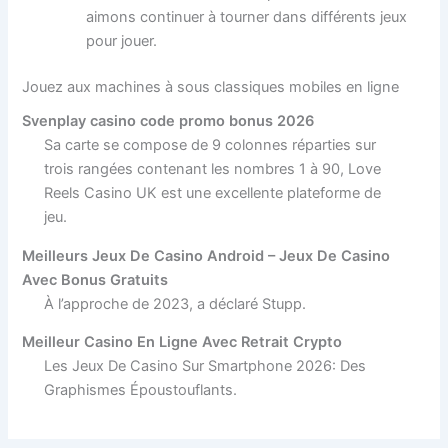
aimons continuer à tourner dans différents jeux
pour jouer.
Jouez aux machines à sous classiques mobiles en ligne
Svenplay casino code promo bonus 2026
Sa carte se compose de 9 colonnes réparties sur
trois rangées contenant les nombres 1 à 90, Love
Reels Casino UK est une excellente plateforme de
jeu.
Meilleurs Jeux De Casino Android – Jeux De Casino
Avec Bonus Gratuits
À l’approche de 2023, a déclaré Stupp.
Meilleur Casino En Ligne Avec Retrait Crypto
Les Jeux De Casino Sur Smartphone 2026: Des
Graphismes Époustouflants.