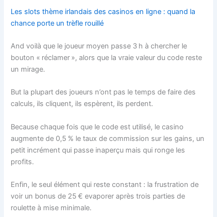
Les slots thème irlandais des casinos en ligne : quand la
chance porte un trèfle rouillé
And voilà que le joueur moyen passe 3 h à chercher le
bouton « réclamer », alors que la vraie valeur du code reste
un mirage.
But la plupart des joueurs n’ont pas le temps de faire des
calculs, ils cliquent, ils espèrent, ils perdent.
Because chaque fois que le code est utilisé, le casino
augmente de 0,5 % le taux de commission sur les gains, un
petit incrément qui passe inaperçu mais qui ronge les
profits.
Enfin, le seul élément qui reste constant : la frustration de
voir un bonus de 25 € evaporer après trois parties de
roulette à mise minimale.