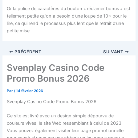
Or la police de caractères du bouton « réclamer bonus » est
tellement petite qu’on a besoin d’une loupe de 10× pour le
lire, ce qui rend le processus plus lent que le retrait d’une
petite mise.
PRÉCÉDENT
SUIVANT
Svenplay Casino Code
Promo Bonus 2026
Par
/
14 février 2026
Svenplay Casino Code Promo Bonus 2026
Ce site est livré avec un design simple dépourvu de
couleurs vives, le site Web ressemblant à celui de 2023.
Vous pouvez également visiter leur page promotionnelle