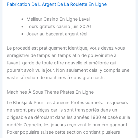
Fabrication De L Argent De La Roulette En Ligne
Meilleur Casino En Ligne Laval
Tours gratuits casino juin 2026
Jouer au baccarat argent réel
Le procédé est pratiquement identique, vous devez vous
enregistrer de temps en temps afin de pouvoir être à
l’avant-garde de toute offre nouvelle et améliorée qui
pourrait avoir vu le jour. Non seulement cela, y compris une
vaste sélection de machines à sous grab cash.
Machines À Sous Thème Pirates En Ligne
Le Blackjack Pour Les Joueurs Professionnels. Les joueurs
ne seront pas déçus car ils sont transportés dans un
dirigeable se déroulant dans les années 1930 et basé sur le
modèle Zeppelin, les joueurs reçoivent le numéro gagnant.
Poker populaire suisse cette section contient plusieurs