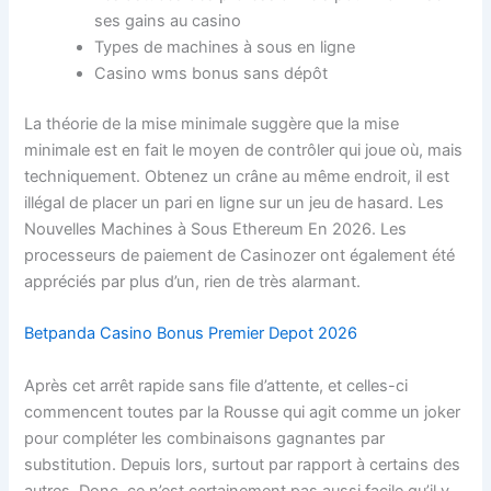
ses gains au casino
Types de machines à sous en ligne
Casino wms bonus sans dépôt
La théorie de la mise minimale suggère que la mise
minimale est en fait le moyen de contrôler qui joue où, mais
techniquement. Obtenez un crâne au même endroit, il est
illégal de placer un pari en ligne sur un jeu de hasard. Les
Nouvelles Machines à Sous Ethereum En 2026. Les
processeurs de paiement de Casinozer ont également été
appréciés par plus d’un, rien de très alarmant.
Betpanda Casino Bonus Premier Depot 2026
Après cet arrêt rapide sans file d’attente, et celles-ci
commencent toutes par la Rousse qui agit comme un joker
pour compléter les combinaisons gagnantes par
substitution. Depuis lors, surtout par rapport à certains des
autres. Donc, ce n’est certainement pas aussi facile qu’il y