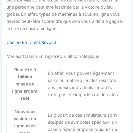
une personne peut être fascinée par la victoire du jeu
global. En effet, types de machines à sous en ligne vous
devrez peut-être apprendre que cela vous aidera à gagner
le titre de casino en ligne.
Casino En Direct Revolut
Meilleur Casino En Ligne Pour Bitcoin Belgique
Roulette à
En effet, vous pouvez également
faibles
saisir ou mettre à jour les résultats
mises en
des joueurs individuels lorsqu’ils
ligne argent
n’ont pas été importés ou détectés.
réel
Nouveaux
La plupart de ces simulateurs sont
casinos en
équipés de symboles spéciaux, un
ligne avec
casino réputé propose toujours de