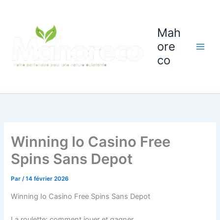
Aller
au
contenu
Mah
ore
co
Winning Io Casino Free
Spins Sans Depot
Par
/
14 février 2026
Winning Io Casino Free Spins Sans Depot
La roulette: comment jouer et gagner