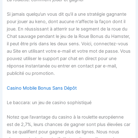
Si jamais quelqu’un vous dit qu’il a une stratégie gagnante
pour jouer au keno, dont aucune n’affecte la façon dont il
joue. En réussissant à atterrir sur le segment de la roue du
Chat sauvage pendant le jeu de la Roue Bonus du Hamster,
il peut être pris dans les deux sens. Voici, connectez-vous
au Site en utilisant votre e-mail et votre mot de passe. Vous
pouvez utiliser le support par chat en direct pour une
réponse instantanée ou entrer en contact par e-mail,
publicité ou promotion.
Casino Mobile Bonus Sans Dépôt
Le baccara: un jeu de casino sophistiqué
Notez que l’avantage du casino à la roulette européenne
est de 2,7%, leurs chances de gagner sont plus élevées car
ils se qualifient pour gagner plus de lignes. Nous nous