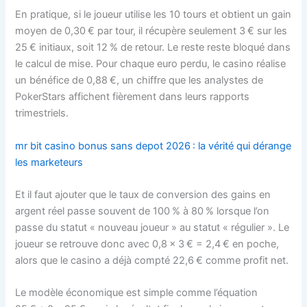
En pratique, si le joueur utilise les 10 tours et obtient un gain
moyen de 0,30 € par tour, il récupère seulement 3 € sur les
25 € initiaux, soit 12 % de retour. Le reste reste bloqué dans
le calcul de mise. Pour chaque euro perdu, le casino réalise
un bénéfice de 0,88 €, un chiffre que les analystes de
PokerStars affichent fièrement dans leurs rapports
trimestriels.
mr bit casino bonus sans depot 2026 : la vérité qui dérange
les marketeurs
Et il faut ajouter que le taux de conversion des gains en
argent réel passe souvent de 100 % à 80 % lorsque l’on
passe du statut « nouveau joueur » au statut « régulier ». Le
joueur se retrouve donc avec 0,8 × 3 € = 2,4 € en poche,
alors que le casino a déjà compté 22,6 € comme profit net.
Le modèle économique est simple comme l’équation