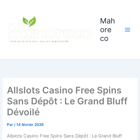
Aller
au
contenu
Mah
ore
co
Allslots Casino Free Spins
Sans Dépôt : Le Grand Bluff
Dévoilé
Par
/
14 février 2026
Allslots Casino Free Spins Sans Dépôt : Le Grand Bluff