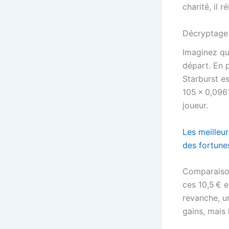
charité, il 
Décryptage 
Imaginez qu
départ. En 
Starburst e
105 × 0,0961
joueur.
Les meilleu
des fortune
Comparaison
ces 10,5 € e
revanche, u
gains, mais