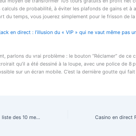
seul moyen de transformer 105 tours gratuits en profit net c
s calculs de probabilité, à éviter les plafonds de gains et à
art du temps, vous jouerez simplement pour le frisson de la
ack en direct : l’illusion du « VIP » qui ne vaut même pas u
nt, parlons du vrai problème : le bouton “Réclamer” de ce c
croirait qu’il a été dessiné à la loupe, avec une police de 8 p
ssible sur un écran mobile. C’est la dernière goutte qui fai
La dure vérité : la liste des 10 meilleurs sites de machines à sous ne vous rendra pas riche