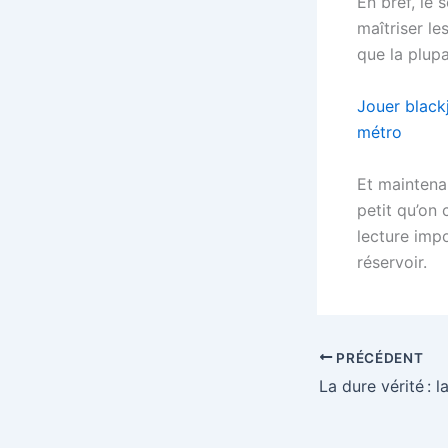
En bref, le 
maîtriser le
que la plup
Jouer blackj
métro
Et maintena
petit qu’on 
lecture impo
réservoir.
PRÉCÉDENT