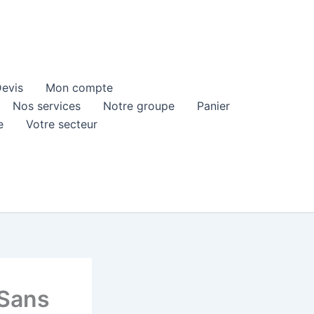
evis
Mon compte
Nos services
Notre groupe
Panier
e
Votre secteur
 Sans