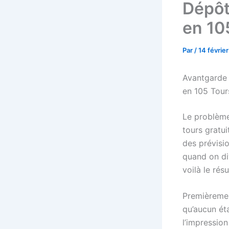
Dépôt
en 10
Par
/
14 févrie
Avantgarde 
en 105 Tour
Le problème 
tours gratui
des prévisi
quand on di
voilà le rés
Premièrement
qu’aucun éta
l’impression