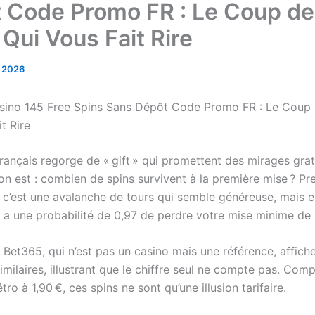
 Code Promo FR : Le Coup de
 Qui Vous Fait Rire
r 2026
ino 145 Free Spins Sans Dépôt Code Promo FR : Le Coup 
t Rire
ançais regorge de « gift » qui promettent des mirages gratu
on est : combien de spins survivent à la première mise ? Pr
 : c’est une avalanche de tours qui semble généreuse, mais 
 a une probabilité de 0,97 de perdre votre mise minime de 
 Bet365, qui n’est pas un casino mais une référence, affich
milaires, illustrant que le chiffre seul ne compte pas. Com
tro à 1,90 €, ces spins ne sont qu’une illusion tarifaire.