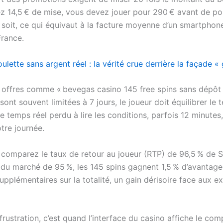
z 14,5 € de mise, vous devez jouer pour 290 € avant de pou
 soit, ce qui équivaut à la facture moyenne d’un smartphon
rance.
oulette sans argent réel : la vérité crue derrière la façade « 
 offres comme « bevegas casino 145 free spins sans dépôt
ont souvent limitées à 7 jours, le joueur doit équilibrer le
le temps réel perdu à lire les conditions, parfois 12 minutes,
tre journée.
 comparez le taux de retour au joueur (RTP) de 96,5 % de S
du marché de 95 %, les 145 spins gagnent 1,5 % d’avantage
supplémentaires sur la totalité, un gain dérisoire face aux 
 frustration, c’est quand l’interface du casino affiche le co