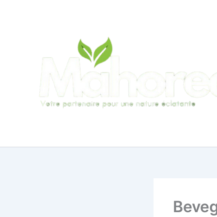
Aller
au
contenu
Beveg