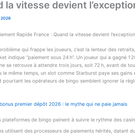
 la vitesse devient l’exceptio
r 2026
iement Rapide France : Quand la vitesse devient l’exceptio
roblème qui frappe les joueurs, c’est la lenteur des retrait
ket indique “paiement sous 24 h”. Un joueur qui a gagné 1 2
ne se retrouve à attendre trois jours, soit 72 h, avant de to
s le même temps, un slot comme Starburst paye ses gains 
t pourtant les opérateurs de bingo semblent ignorer la règl
bonus premier dépôt 2026 : le mythe qui ne paie jamais
s plateformes de bingo peinent à suivre le rythme des casin
les utilisent des processeurs de paiements hérités, datant 