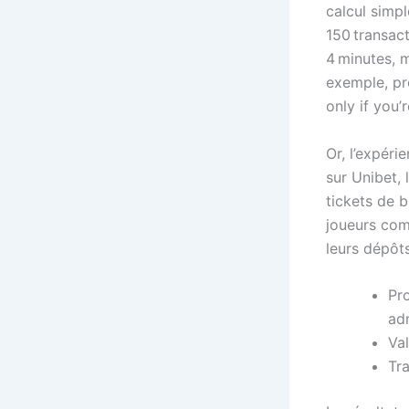
calcul simpl
150 transact
4 minutes, 
exemple, pr
only if you’
Or, l’expér
sur Unibet,
tickets de b
joueurs com
leurs dépôts
Pro
ad
Val
Tra