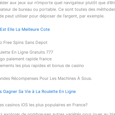
der aux jeux sur n’importe quel navigateur plutôt que d’êtr
nateur de bureau ou portable. Ce sont toutes des méthodes
e peut utiliser pour déposer de l’argent, par exemple.
Est Elle La Meilleure Cote
o Free Spins Sans Depot
lette En Ligne Gratuits 777
ngo paiement rapide france
iements les plus rapides et bonus de casino
randes Récompenses Pour Les Machines À Sous.
 Gagner Sa Vie à La Roulette En Ligne
es casinos iOS les plus populaires en France?
z explorer de nombreuses autres variétés pour jouer au bl