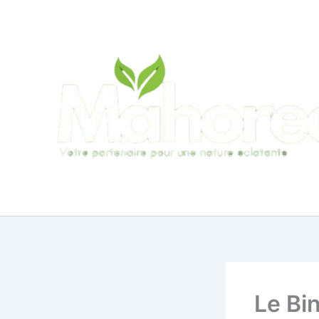
Aller
au
contenu
Le Bi