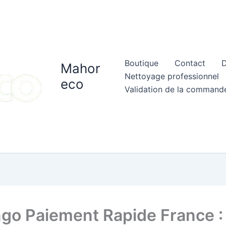
Boutique
Contact
D
Mahor
Nettoyage professionnel
eco
Validation de la command
ngo Paiement Rapide France :