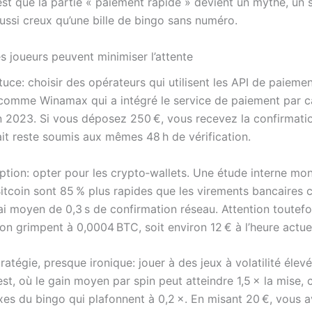
est que la partie « paiement rapide » devient un mythe, un 
ussi creux qu’une bille de bingo sans numéro.
 joueurs peuvent minimiser l’attente
uce: choisir des opérateurs qui utilisent les API de paieme
 comme Winamax qui a intégré le service de paiement par c
 2023. Si vous déposez 250 €, vous recevez la confirmatio
ait reste soumis aux mêmes 48 h de vérification.
tion: opter pour les crypto‑wallets. Une étude interne mon
Bitcoin sont 85 % plus rapides que les virements bancaires c
i moyen de 0,3 s de confirmation réseau. Attention toutefois
on grimpent à 0,0004 BTC, soit environ 12 € à l’heure actuel
ratégie, presque ironique: jouer à des jeux à volatilité él
st, où le gain moyen par spin peut atteindre 1,5 × la mise,
ixes du bingo qui plafonnent à 0,2 ×. En misant 20 €, vous 