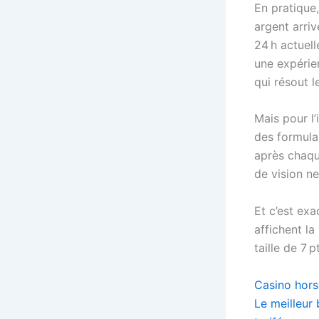
En pratique,
argent arriv
24 h actuell
une expérien
qui résout 
Mais pour l’
des formula
après chaqu
de vision ne
Et c’est exa
affichent la
taille de 7 p
Casino hors 
Le meilleur