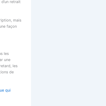
d’un retrait
ription, mais
’une façon
s les
par une
etard, les
tions de
ue qui