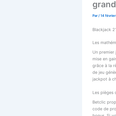
grand
Par
/
14 févrie
Blackjack 21
Les mathéma
Un premier j
mise en gai
grâce à la r
de jeu génèr
jackpot à c
Les pièges 
Betclic pro
code de pro
bonus. Si v