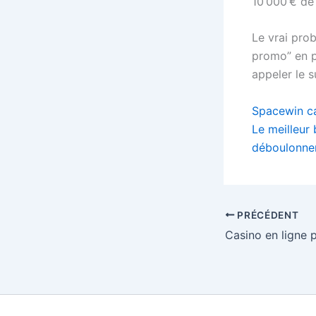
10 000 € de
Le vrai prob
promo” en po
appeler le 
Spacewin ca
Le meilleur
déboulonne
PRÉCÉDENT