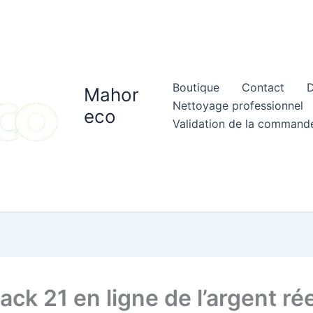
Boutique
Contact
D
Mahor
Nettoyage professionnel
eco
Validation de la command
ack 21 en ligne de l’argent réel