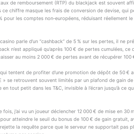
e taux de remboursement (RTP) du blackjack est souvent aff
s ce chiffre masque les frais de conversion de devise, qui 
 % pour les comptes non‑européens, réduisant réellement le
casino parle d’un “cashback” de 5 % sur les pertes, il ne pr
back n’est appliqué qu’après 100 € de pertes cumulées, ce q
caisser au moins 2 000 € de pertes avant de récupérer 100 
 qui tentent de profiter d’une promotion de dépôt de 50 € 
 » se retrouvent souvent limités par un plafond de gain de
e en tout petit dans les T&C, invisible à l’écran jusqu’à ce q
 fois, j’ai vu un joueur déclencher 12 000 € de mise en 30 m
our atteindre le seuil du bonus de 100 € de gain gratuit, a
rejette la requête parce que le serveur ne supportait pas p