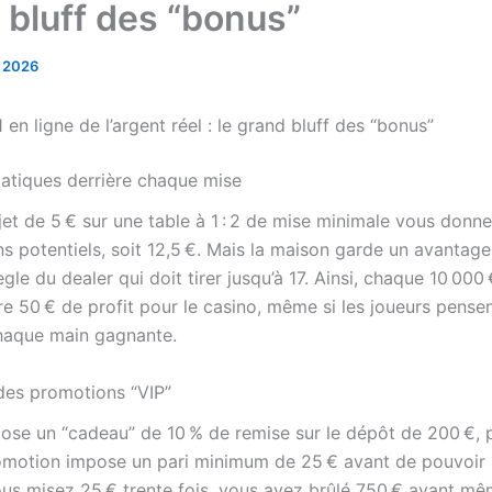
 bluff des “bonus”
r 2026
 en ligne de l’argent réel : le grand bluff des “bonus”
tiques derrière chaque mise
et de 5 € sur une table à 1 : 2 de mise minimale vous donne 
ns potentiels, soit 12,5 €. Mais la maison garde un avantage
ègle du dealer qui doit tirer jusqu’à 17. Ainsi, chaque 10 00
e 50 € de profit pour le casino, même si les joueurs pensen
haque main gagnante.
des promotions “VIP”
pose un “cadeau” de 10 % de remise sur le dépôt de 200 €, 
motion impose un pari minimum de 25 € avant de pouvoir re
ous misez 25 € trente fois, vous avez brûlé 750 € avant mê