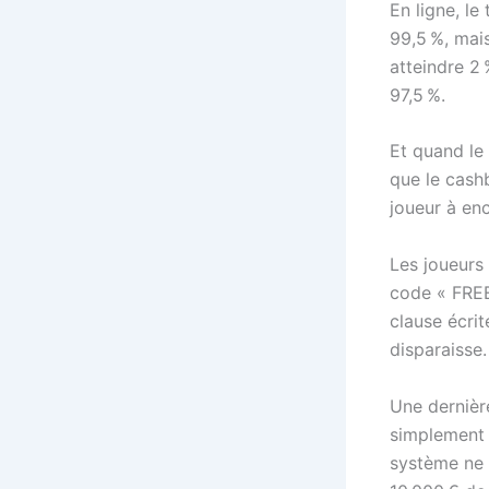
En ligne, l
99,5 %, mai
atteindre 2
97,5 %.
Et quand le 
que le cash
joueur à en
Les joueurs
code « FREE
clause écrit
disparaisse.
Une dernière
simplement p
système ne 