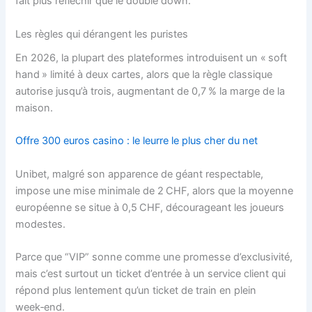
fait plus réfléchir que le double down.
Les règles qui dérangent les puristes
En 2026, la plupart des plateformes introduisent un « soft
hand » limité à deux cartes, alors que la règle classique
autorise jusqu’à trois, augmentant de 0,7 % la marge de la
maison.
Offre 300 euros casino : le leurre le plus cher du net
Unibet, malgré son apparence de géant respectable,
impose une mise minimale de 2 CHF, alors que la moyenne
européenne se situe à 0,5 CHF, décourageant les joueurs
modestes.
Parce que “VIP” sonne comme une promesse d’exclusivité,
mais c’est surtout un ticket d’entrée à un service client qui
répond plus lentement qu’un ticket de train en plein
week‑end.