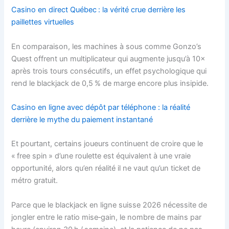
Casino en direct Québec : la vérité crue derrière les
paillettes virtuelles
En comparaison, les machines à sous comme Gonzo’s
Quest offrent un multiplicateur qui augmente jusqu’à 10×
après trois tours consécutifs, un effet psychologique qui
rend le blackjack de 0,5 % de marge encore plus insipide.
Casino en ligne avec dépôt par téléphone : la réalité
derrière le mythe du paiement instantané
Et pourtant, certains joueurs continuent de croire que le
« free spin » d’une roulette est équivalent à une vraie
opportunité, alors qu’en réalité il ne vaut qu’un ticket de
métro gratuit.
Parce que le blackjack en ligne suisse 2026 nécessite de
jongler entre le ratio mise‑gain, le nombre de mains par