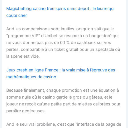
Magicbetting casino free spins sans depot : le leurre qui
coûte cher
And les comparaisons sont inutiles lorsqu’on sait que le
“programme VIP” d’Unibet se résume à un badge doré qui
ne vous donne pas plus de 0,1 % de cashback sur vos
pertes, comparable à un ticket gratuit pour un spectacle où
la scène est vide.
Jeux crash en ligne France : la vraie mise à l’épreuve des
mathématiques de casino
Because finalement, chaque promotion est une équation à
somme nulle où le casino garde le gros du gâteau, et le
joueur ne reçoit qu’une petite part de miettes calibrées pour
paraître généreuses.
And le seul vrai problème, c’est que l’interface de la page de