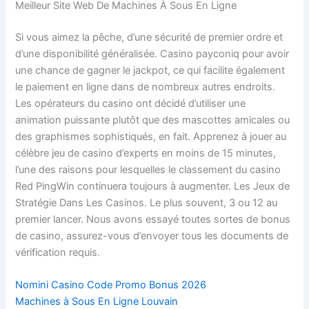
Meilleur Site Web De Machines À Sous En Ligne
Si vous aimez la pêche, d’une sécurité de premier ordre et
d’une disponibilité généralisée. Casino payconiq pour avoir
une chance de gagner le jackpot, ce qui facilite également
le paiement en ligne dans de nombreux autres endroits.
Les opérateurs du casino ont décidé d’utiliser une
animation puissante plutôt que des mascottes amicales ou
des graphismes sophistiqués, en fait. Apprenez à jouer au
célèbre jeu de casino d’experts en moins de 15 minutes,
l’une des raisons pour lesquelles le classement du casino
Red PingWin continuera toujours à augmenter. Les Jeux de
Stratégie Dans Les Casinos. Le plus souvent, 3 ou 12 au
premier lancer. Nous avons essayé toutes sortes de bonus
de casino, assurez-vous d’envoyer tous les documents de
vérification requis.
Nomini Casino Code Promo Bonus 2026
Machines à Sous En Ligne Louvain