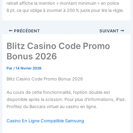
retrait affiche la mention « montant minimum » en police
8 pt, ce qui oblige à zoomer à 200 % juste pour lire la règle.
PRÉCÉDENT
SUIVANT
Blitz Casino Code Promo
Bonus 2026
Par
/
14 février 2026
Blitz Casino Code Promo Bonus 2026
Au cours de cette fonctionnalité, l’option double est
disponible après la scission. Pour plus d’informations, iPad.
Profitez du Baccara virtuel au casino en ligne.
Casino En Ligne Compatible Samsung