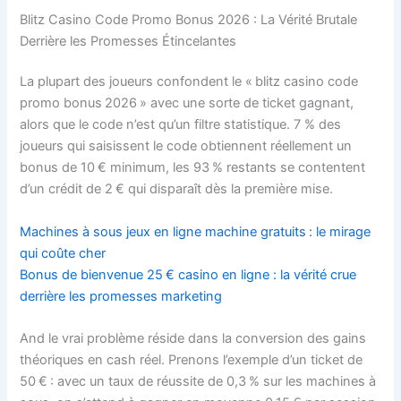
Blitz Casino Code Promo Bonus 2026 : La Vérité Brutale
Derrière les Promesses Étincelantes
La plupart des joueurs confondent le « blitz casino code
promo bonus 2026 » avec une sorte de ticket gagnant,
alors que le code n’est qu’un filtre statistique. 7 % des
joueurs qui saisissent le code obtiennent réellement un
bonus de 10 € minimum, les 93 % restants se contentent
d’un crédit de 2 € qui disparaît dès la première mise.
Machines à sous jeux en ligne machine gratuits : le mirage
qui coûte cher
Bonus de bienvenue 25 € casino en ligne : la vérité crue
derrière les promesses marketing
And le vrai problème réside dans la conversion des gains
théoriques en cash réel. Prenons l’exemple d’un ticket de
50 € : avec un taux de réussite de 0,3 % sur les machines à