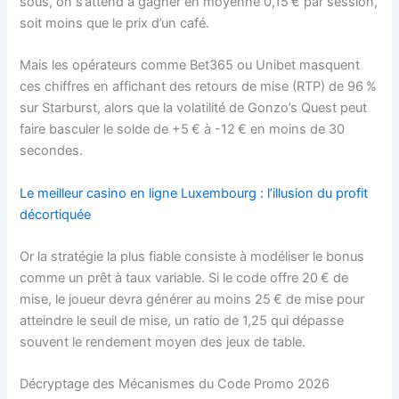
sous, on s’attend à gagner en moyenne 0,15 € par session,
soit moins que le prix d’un café.
Mais les opérateurs comme Bet365 ou Unibet masquent
ces chiffres en affichant des retours de mise (RTP) de 96 %
sur Starburst, alors que la volatilité de Gonzo’s Quest peut
faire basculer le solde de +5 € à -12 € en moins de 30
secondes.
Le meilleur casino en ligne Luxembourg : l’illusion du profit
décortiquée
Or la stratégie la plus fiable consiste à modéliser le bonus
comme un prêt à taux variable. Si le code offre 20 € de
mise, le joueur devra générer au moins 25 € de mise pour
atteindre le seuil de mise, un ratio de 1,25 qui dépasse
souvent le rendement moyen des jeux de table.
Décryptage des Mécanismes du Code Promo 2026