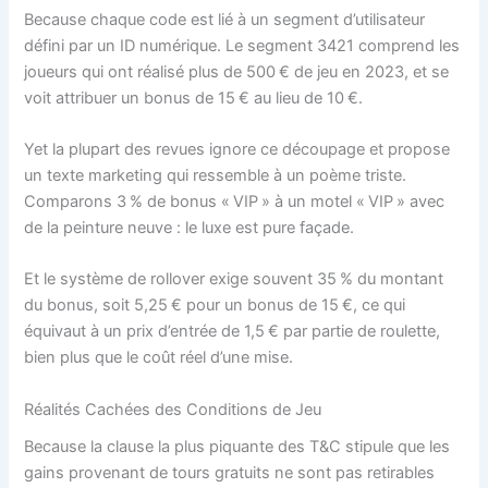
Because chaque code est lié à un segment d’utilisateur
défini par un ID numérique. Le segment 3421 comprend les
joueurs qui ont réalisé plus de 500 € de jeu en 2023, et se
voit attribuer un bonus de 15 € au lieu de 10 €.
Yet la plupart des revues ignore ce découpage et propose
un texte marketing qui ressemble à un poème triste.
Comparons 3 % de bonus « VIP » à un motel « VIP » avec
de la peinture neuve : le luxe est pure façade.
Et le système de rollover exige souvent 35 % du montant
du bonus, soit 5,25 € pour un bonus de 15 €, ce qui
équivaut à un prix d’entrée de 1,5 € par partie de roulette,
bien plus que le coût réel d’une mise.
Réalités Cachées des Conditions de Jeu
Because la clause la plus piquante des T&C stipule que les
gains provenant de tours gratuits ne sont pas retirables