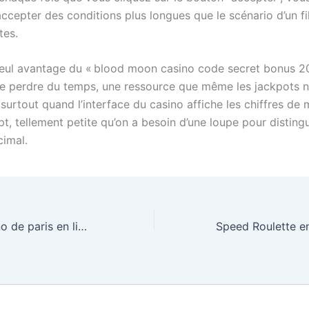
ccepter des conditions plus longues que le scénario d’un fi
tes.
 seul avantage du « blood moon casino code secret bonus 2
re perdre du temps, une ressource que même les jackpots 
urtout quand l’interface du casino affiche les chiffres de 
pt, tellement petite qu’on a besoin d’une loupe pour disting
cimal.
Les jeux de casino de paris en ligne : quand la réalité dépasse la publicité