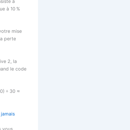
siste à
que à 10 %
votre mise
la perte
ve 2, la
uand le code
50) ÷ 30 ≈
 jamais
s vous