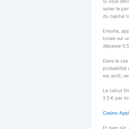
Si vous déc
isoler le pa
du capital to
Ensuite, app
totale sur u
dépasse 0,5
Dans le cas
probabilité
est actif, r
Le calcul fi
2,5 € par to
Casino Appl
Et bien sûr,