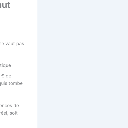
aut
ne vaut pas
tique
 € de
equis tombe
gences de
éel, soit