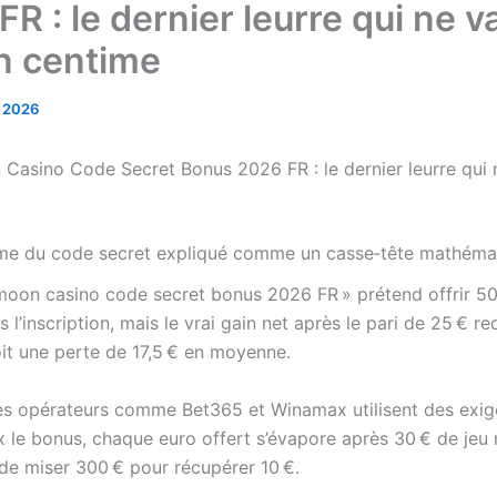
R : le dernier leurre qui ne v
n centime
r 2026
Casino Code Secret Bonus 2026 FR : le dernier leurre qui 
me du code secret expliqué comme un casse‑tête mathéma
moon casino code secret bonus 2026 FR » prétend offrir 50
 l’inscription, mais le vrai gain net après le pari de 25 € r
oit une perte de 17,5 € en moyenne.
es opérateurs comme Bet365 et Winamax utilisent des exi
 le bonus, chaque euro offert s’évapore après 30 € de jeu r
 de miser 300 € pour récupérer 10 €.