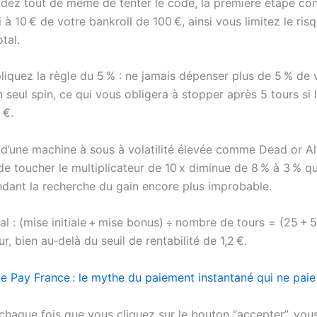
idez tout de même de tenter le code, la première étape con
ri à 10 € de votre bankroll de 100 €, ainsi vous limitez le ris
tal.
liquez la règle du 5 % : ne jamais dépenser plus de 5 % de 
n seul spin, ce qui vous obligera à stopper après 5 tours si 
 €.
 d’une machine à sous à volatilité élevée comme Dead or Ali
 de toucher le multiplicateur de 10 x diminue de 8 % à 3 % q
endant la recherche du gain encore plus improbable.
nal : (mise initiale + mise bonus) ÷ nombre de tours = (25 + 
ur, bien au‑delà du seuil de rentabilité de 1,2 €.
e Pay France : le mythe du paiement instantané qui ne paie
 chaque fois que vous cliquez sur le bouton “accepter”, vou