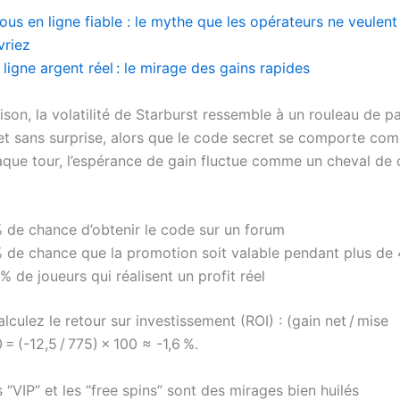
ous en ligne fiable : le mythe que les opérateurs ne veulen
vriez
ligne argent réel : le mirage des gains rapides
on, la volatilité de Starburst ressemble à un rouleau de pa
e et sans surprise, alors que le code secret se comporte c
aque tour, l’espérance de gain fluctue comme un cheval de
% de chance d’obtenir le code sur un forum
% de chance que la promotion soit valable pendant plus de 
 % de joueurs qui réalisent un profit réel
alculez le retour sur investissement (ROI) : (gain net / mise
 = (-12,5 / 775) × 100 ≈ -1,6 %.
 “VIP” et les “free spins” sont des mirages bien huilés