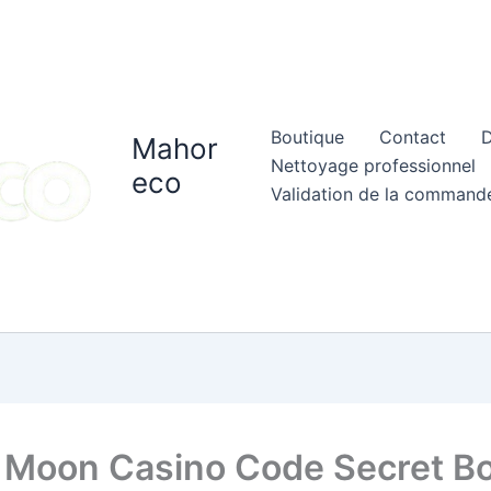
Boutique
Contact
D
Mahor
Nettoyage professionnel
eco
Validation de la command
 Moon Casino Code Secret B