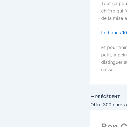
Tout ça pour
chiffre qui 
de la mise a
Le bonus 10 
Et pour fini
petit, à pei
distinguer s
casser.
PRÉCÉDENT
Bon C