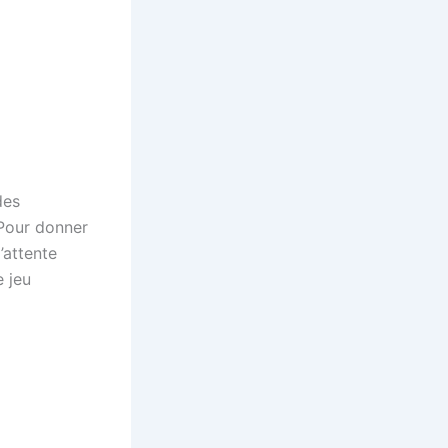
des
 Pour donner
’attente
e jeu