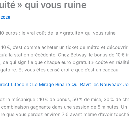
uité » qui vous ruine
r 2026
0 euros : le vrai coût de la « gratuité » qui vous ruine
 10 €, c’est comme acheter un ticket de métro et découvrir 
u’à la station précédente. Chez Betway, le bonus de 10 € 
, ce qui signifie que chaque euro « gratuit » coûte en réali
gatoire. Et vous êtes censé croire que c’est un cadeau.
irect Litecoin : Le Mirage Binaire Qui Ravit les Nouveaux J
ez la mécanique : 10 € de bonus, 50 % de mise, 30 % de ch
 combinaison gagnante dans une session de 5 minutes. Un 
re que vous perdez environ 7 € avant même d’avoir touché