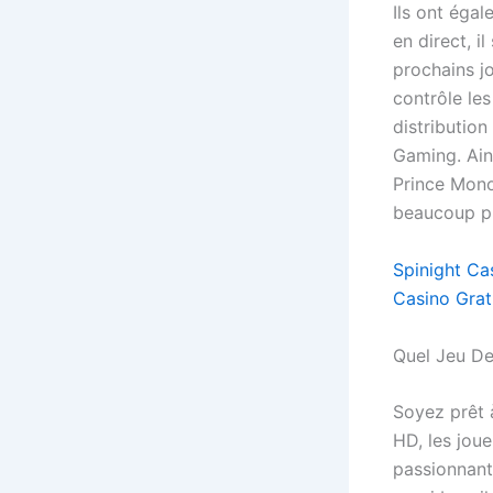
Ils ont égal
en direct, i
prochains j
contrôle les
distributio
Gaming. Ains
Prince Mono
beaucoup pl
Spinight Ca
Casino Grat
Quel Jeu De
Soyez prêt 
HD, les joue
passionnants