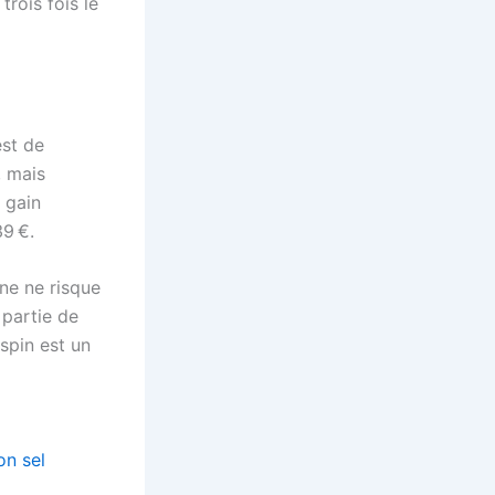
trois fois le
est de
, mais
 gain
39 €.
ne ne risque
 partie de
spin est un
on sel