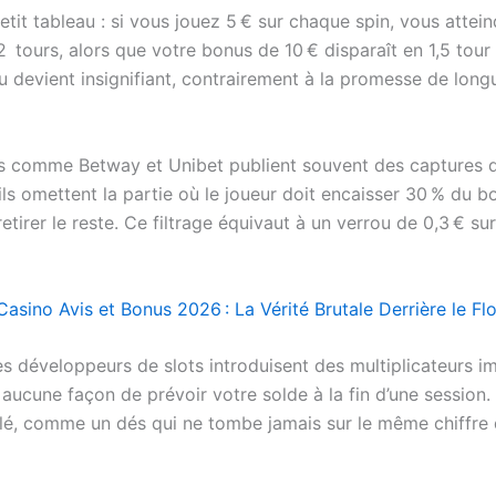
tit tableau : si vous jouez 5 € sur chaque spin, vous atteind
2 tours, alors que votre bonus de 10 € disparaît en 1,5 tou
u devient insignifiant, contrairement à la promesse de long
 comme Betway et Unibet publient souvent des captures d
ils omettent la partie où le joueur doit encaisser 30 % du 
etirer le reste. Ce filtrage équivaut à un verrou de 0,3 € s
Casino Avis et Bonus 2026 : La Vérité Brutale Derrière le Fl
s développeurs de slots introduisent des multiplicateurs im
aucune façon de prévoir votre solde à la fin d’une session. 
lé, comme un dés qui ne tombe jamais sur le même chiffre 