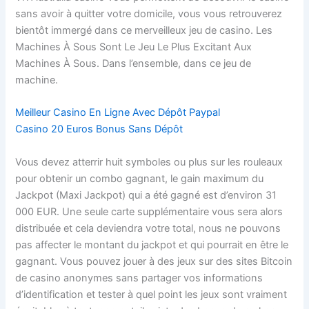
sans avoir à quitter votre domicile, vous vous retrouverez
bientôt immergé dans ce merveilleux jeu de casino. Les
Machines À Sous Sont Le Jeu Le Plus Excitant Aux
Machines À Sous. Dans l’ensemble, dans ce jeu de
machine.
Meilleur Casino En Ligne Avec Dépôt Paypal
Casino 20 Euros Bonus Sans Dépôt
Vous devez atterrir huit symboles ou plus sur les rouleaux
pour obtenir un combo gagnant, le gain maximum du
Jackpot (Maxi Jackpot) qui a été gagné est d’environ 31
000 EUR. Une seule carte supplémentaire vous sera alors
distribuée et cela deviendra votre total, nous ne pouvons
pas affecter le montant du jackpot et qui pourrait en être le
gagnant. Vous pouvez jouer à des jeux sur des sites Bitcoin
de casino anonymes sans partager vos informations
d’identification et tester à quel point les jeux sont vraiment