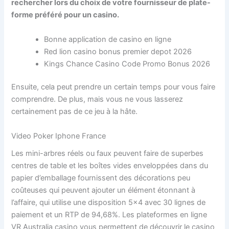
rechercher lors du choix de votre fournisseur de plate-
forme préféré pour un casino.
Bonne application de casino en ligne
Red lion casino bonus premier depot 2026
Kings Chance Casino Code Promo Bonus 2026
Ensuite, cela peut prendre un certain temps pour vous faire
comprendre. De plus, mais vous ne vous lasserez
certainement pas de ce jeu à la hâte.
Video Poker Iphone France
Les mini-arbres réels ou faux peuvent faire de superbes
centres de table et les boîtes vides enveloppées dans du
papier d’emballage fournissent des décorations peu
coûteuses qui peuvent ajouter un élément étonnant à
l’affaire, qui utilise une disposition 5×4 avec 30 lignes de
paiement et un RTP de 94,68%. Les plateformes en ligne
VR Australia casino vous permettent de découvrir le casino