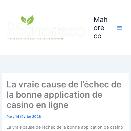
Aller
au
contenu
Mah
ore
co
La vraie cause de l’échec de
la bonne application de
casino en ligne
Par
/
14 février 2026
La vraie cause de l’échec de la bonne application de casino