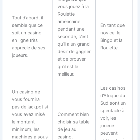
vous jouez à la
Roulette
Tout d’abord, il
américaine
semble que ce
En tant que
pendant une
soit un casino
novice, le
seconde, c’est
en ligne très
Bingo et la
qu’il a un grand
apprécié de ses
Roulette.
désir de gagner
joueurs.
et de prouver
qu’il est le
meilleur.
Les casinos
Un casino ne
d’Afrique du
vous fournira
Sud sont un
pas de jackpot si
spectacle à
vous avez misé
Comment bien
voir, les
le montant
choisir sa table
joueurs
minimum, les
de jeu au
peuvent
machines à sous
casino.